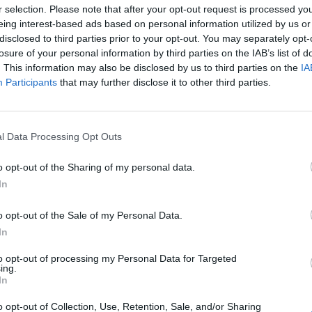
r selection. Please note that after your opt-out request is processed y
eing interest-based ads based on personal information utilized by us or
ok jelentős részén már túl vagyunk, ma tartogathat mé
disclosed to third parties prior to your opt-out. You may separately opt-
délelőtti Euró Zóna inflációs mutatói, illetve a németo
losure of your personal information by third parties on the IAB’s list of
 Délután az amerikai folyó fizetési mérleg harmadik n
. This information may also be disclosed by us to third parties on the
IA
Participants
that may further disclose it to other third parties.
 a piacot, illetve könnyen lehetséges, hogy addig az 
ereskedési sávok lesznek a jellemzőek.
tés. Minden alkalommal, amikor az amerikai strukturális helyzetr
l Data Processing Opt Outs
okan azon tanakodni, vajon az ikerdeficitek problémája terheli-
ási adatok tegnap rég nem látott, $106 milliárdos külföldi tőke
o opt-out of the Sharing of my personal data.
 bőségesen fedezve a hiányokat októberben. Hiába várható...
In
o opt-out of the Sale of my Personal Data.
ASÓNK!
In
a portfolio.hu hírarchívumához tartozik, melynek olvasása előf
to opt-out of processing my Personal Data for Targeted
ing.
ötött.
In
övetkezőket tartalmazza:
o opt-out of Collection, Use, Retention, Sale, and/or Sharing