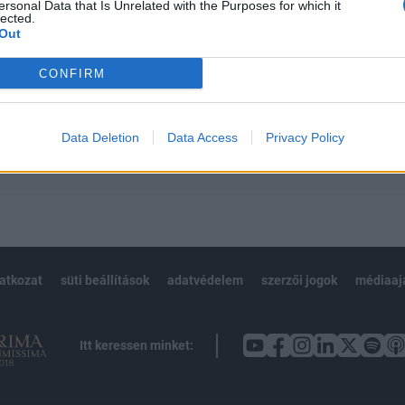
 teljes cikkarchívum
ersonal Data that Is Unrelated with the Purposes for which it
lected.
 BÉT elmúlt 2 év napon belüli
Out
CONFIRM
Előfizetés
Data Deletion
Data Access
Privacy Policy
NK VAGY?
BEJELENTKEZÉS
latkozat
süti beállítások
adatvédelem
szerzői jogok
médiaaj
Itt keressen minket: