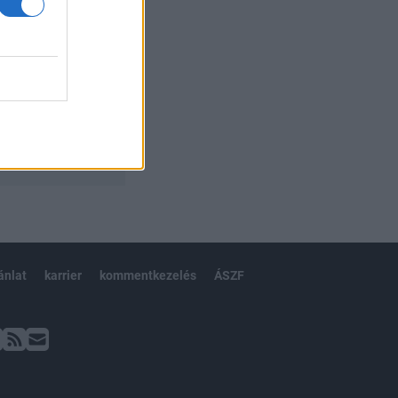
ánlat
karrier
kommentkezelés
ÁSZF