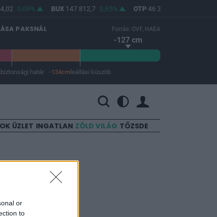
,02
0,09%
BUX
147 812,7
0,85%
OTP
46 320
0,92%
MO
LÁSA PAKSNÁL
Forrás: OVF, HAEA
-127 cm
m
biztonsági határ
-134cm
leállási küszöb
 a leállási küszöb -134 cm.
SOK
ÜZLET
INGATLAN
ZÖLD VILÁG
TŐZSDE
sonal or
ection to