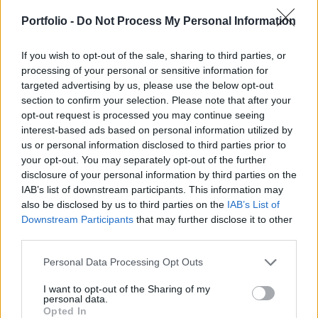
éves szünet után nyúl ismét az irányadó rátájához,
melyre illetékesek korábbi nyilatkozataikban már
Portfolio -
Do Not Process My Personal Information
utaltak.
If you wish to opt-out of the sale, sharing to third parties, or
2004. júniusában azért hajtott végre szintén 1%-pontos
processing of your personal or sensitive information for
targeted advertising by us, please use the below opt-out
kamatvágást a jegybank, hogy így fokozza az orosz
section to confirm your selection. Please note that after your
bankrendszer likviditását. Akkoriban megingott a
opt-out request is processed you may continue seeing
bankrendszer stabilitása, több kisebb bank csődbe ment és
interest-based ads based on personal information utilized by
arról keringtek hírek, hogy nagyobb bankok is nehéz
us or personal information disclosed to third parties prior to
helyzetbe kerülhetnek - emlékeztet a Reuters. Az orosz
your opt-out. You may separately opt-out of the further
irányadó rátán viszonylag ritkán kérnek kölcsön a
disclosure of your personal information by third parties on the
kereskedelmi...
IAB’s list of downstream participants. This information may
also be disclosed by us to third parties on the
IAB’s List of
Downstream Participants
that may further disclose it to other
KEDVES OLVASÓNK!
third parties.
A keresett cikk a portfolio.hu hírarchívumához
Personal Data Processing Opt Outs
tartozik, melynek olvasása előfizetéses
I want to opt-out of the Sharing of my
regisztrációhoz kötött.
personal data.
Opted In