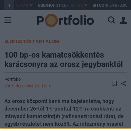
363,70
-0,47%
USD/HUF
314,67
-0,72%
BITCOIN
64 873,98
0
ELŐFIZETŐI TARTALOM
100 bp-os kamatcsökkentés
karácsonyra az orosz jegybanktól
Portfolio
2005. december 23. 12:10
Az orosz központi bank ma bejelentette, hogy
december 26-tól 1%-ponttal 12%-ra csökkenti az
irányadó kamatszintjét (refinanszírozási ráta), de
egyéb részletet nem közölt. Az intézmény másfél