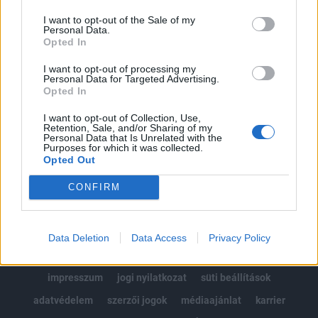
Az előfizetés a következőket tartalmazza:
I want to opt-out of the Sale of my
Portfolio.hu teljes cikkarchívum
Personal Data.
Kötéslisták: BÉT elmúlt 2 év napon belüli
Opted In
kötéslistái
I want to opt-out of processing my
Personal Data for Targeted Advertising.
Opted In
Előfizetés
I want to opt-out of Collection, Use,
Retention, Sale, and/or Sharing of my
Personal Data that Is Unrelated with the
MÁR ELŐFIZETŐNK VAGY?
BEJELENTKEZÉS
Purposes for which it was collected.
Opted Out
CONFIRM
Data Deletion
Data Access
Privacy Policy
© 2026 Portfolio
impresszum
jogi nyilatkozat
süti beállítások
adatvédelem
szerzői jogok
médiaajánlat
karrier