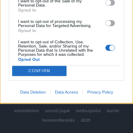
I want to opt-out of the Sale of my
Kötéslisták: BÉT elmúlt 2 év napon belüli
Personal Data.
kötéslistái
Opted In
I want to opt-out of processing my
Előfizetés
Personal Data for Targeted Advertising.
Opted In
I want to opt-out of Collection, Use,
MÁR ELŐFIZETŐNK VAGY?
BEJELENTKEZÉS
Retention, Sale, and/or Sharing of my
Personal Data that Is Unrelated with the
Purposes for which it was collected.
Opted Out
CONFIRM
© 2026 Portfolio
Data Deletion
Data Access
Privacy Policy
impresszum
jogi nyilatkozat
süti beállítások
adatvédelem
szerzői jogok
médiaajánlat
karrier
kommentkezelés
ÁSZF