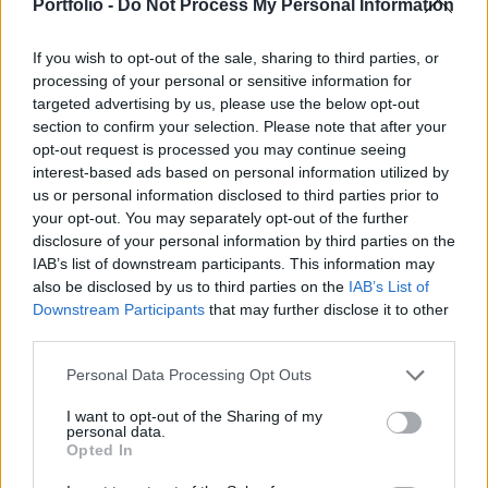
piacokon tapasztalható általános, de csak
Portfolio -
Do Not Process My Personal Information
mérsékelt korrekció említhető.
If you wish to opt-out of the sale, sharing to third parties, or
A délelőtt folyamán már gyengült a forint árfolyama,
processing of your personal or sensitive information for
tegnaphoz képest kb. egy forinttal kell többet adni egy
targeted advertising by us, please use the below opt-out
section to confirm your selection. Please note that after your
euróért. A bankközi piacon a jegyzések 245.8/246.0 körül
opt-out request is processed you may continue seeing
alakulnak. A forint gyengülése összefügg a feltörekvő
interest-based ads based on personal information utilized by
piacok többségén tapasztalható korrekcióval. Kereskedők
us or personal information disclosed to third parties prior to
tartós változásra nem számítanak. A másdolagos
your opt-out. You may separately opt-out of the further
állampapírpiacon a hozamok 2-4 bp-tal emelkedtek...
disclosure of your personal information by third parties on the
IAB’s list of downstream participants. This information may
also be disclosed by us to third parties on the
IAB’s List of
KEDVES OLVASÓNK!
Downstream Participants
that may further disclose it to other
third parties.
A keresett cikk a portfolio.hu hírarchívumához
tartozik, melynek olvasása előfizetéses
Personal Data Processing Opt Outs
regisztrációhoz kötött.
I want to opt-out of the Sharing of my
personal data.
Az előfizetés a következőket tartalmazza:
Opted In
Portfolio.hu teljes cikkarchívum