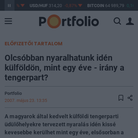
17
-0,61%
USD/HUF
314,20
-0,87%
BITCOIN
64 989,79
0,16%
ELŐFIZETŐI TARTALOM
Olcsóbban nyaralhatunk idén
külföldön, mint egy éve - irány a
tengerpart?
Portfolio
2007. május 23. 13:35
A magyarok által kedvelt külföldi tengerparti
üdülőhelyekre tervezett nyaralás idén kissé
kevesebbe kerülhet mint egy éve, elsősorban a