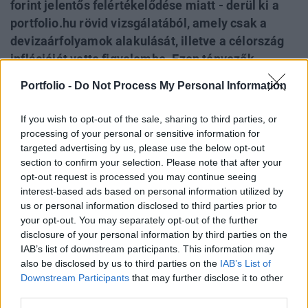
forint jelentős felértékelődése miatt - derül ki a
portfolio.hu rövid vizsgálatából, amely csak a
devizaárfolyamok alakulását, illetve a célország
inflációját vette figyelembe. Ezen tényezők
alapján mintegy 12%-kal lehet olcsóbb idén az
Portfolio -
Do Not Process My Personal Information
Egyesült Államokban töltött pihenés. A horvát
tenger habjaira vágyók a fenti tényezők alapján
If you wish to opt-out of the sale, sharing to third parties, or
mintegy 8%-kal járhatnak jobban most, mint egy
processing of your personal or sensitive information for
éve. Vizsgálatunk alapján ha külföldi nyaralást
targeted advertising by us, please use the below opt-out
section to confirm your selection. Please note that after your
tervez valaki, érdemes meleg tengerparttal
opt-out request is processed you may continue seeing
rendelkező országban gondolkodni.
interest-based ads based on personal information utilized by
us or personal information disclosed to third parties prior to
Bizonyára sokaknak emlékezetes a tavalyi nyár abból a
your opt-out. You may separately opt-out of the further
szempontból is, hogy a forint éppen a főszezon közepére
disclosure of your personal information by third parties on the
gyengült történelmi mélypontra az euróval szemben (illetve
IAB’s list of downstream participants. This information may
a dollárral szemben is komoly mértékben esett), jelentősen
also be disclosed by us to third parties on the
IAB’s List of
Downstream Participants
that may further disclose it to other
megdrágítva a külföldi nyaralás költségét. Ugyanakkor
third parties.
éppen ez szolgáltat alapot ahhoz, hogy idén kissé