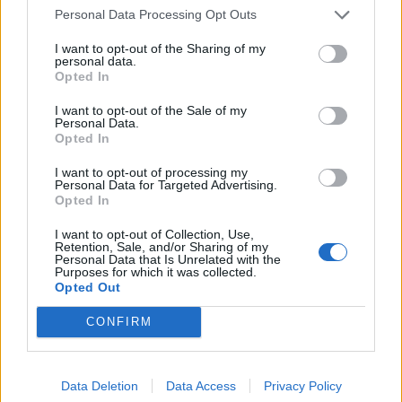
kevesebbet kelljen fizetni az ugyanazon...
Personal Data Processing Opt Outs
I want to opt-out of the Sharing of my
personal data.
KEDVES OLVASÓNK!
Opted In
A keresett cikk a portfolio.hu hírarchívumához
I want to opt-out of the Sale of my
tartozik, melynek olvasása előfizetéses
Personal Data.
Opted In
regisztrációhoz kötött.
I want to opt-out of processing my
Az előfizetés a következőket tartalmazza:
Personal Data for Targeted Advertising.
Portfolio.hu teljes cikkarchívum
Opted In
Kötéslisták: BÉT elmúlt 2 év napon belüli
I want to opt-out of Collection, Use,
kötéslistái
Retention, Sale, and/or Sharing of my
Personal Data that Is Unrelated with the
Purposes for which it was collected.
Opted Out
Előfizetés
CONFIRM
MÁR ELŐFIZETŐNK VAGY?
BEJELENTKEZÉS
Data Deletion
Data Access
Privacy Policy