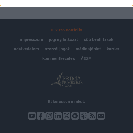
© 2026 Portfolio
impresszum
jogi nyilatkozat
süti beállítások
adatvédelem
szerzői jogok
médiaajánlat
karrier
kommentkezelés
ÁSZF
Itt keressen minket: