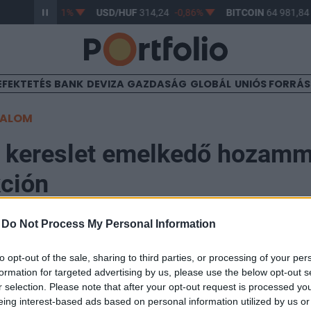
F
363,17
-0,61%
USD/HUF
314,24
-0,86%
BITCOIN
64 981,84
EFEKTETÉS
BANK
DEVIZA
GAZDASÁG
GLOBÁL
UNIÓS FORRÁ
TALOM
 kereslet emelkedő hozamm
ción
-
Do Not Process My Personal Information
to opt-out of the sale, sharing to third parties, or processing of your per
formation for targeted advertising by us, please use the below opt-out s
Kezelő Központ által mára kitűzött 3 éves (2010/C) á
r selection. Please note that after your opt-out request is processed y
esítésre meghirdetett 75 milliárd forintnyi mennyiség
eing interest-based ads based on personal information utilized by us or