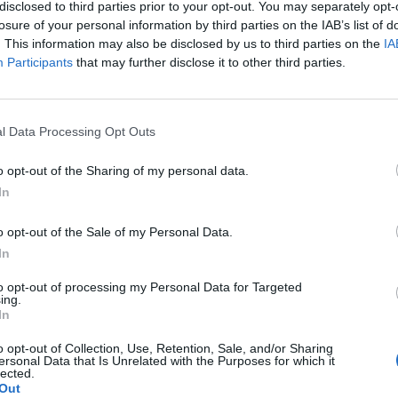
i ajánlat érkezett. A kibocsátó a bőséges kereslet melle
disclosed to third parties prior to your opt-out. You may separately opt-
rdetett mennyiséget fogadta el. A lefedettség így köze
losure of your personal information by third parties on the IAB’s list of
. This information may also be disclosed by us to third parties on the
IA
hozam 7.00%-os lett.
Participants
that may further disclose it to other third parties.
ghozam 4 bp-tal magasabb a tegnapi 3 éves másodpiaci refere
 elmarad az egy hónappal ezelőtti legutóbbi kibocsátás átlagh
tt ajánlatok hozama 6.93% és 7.03% között szóródott.A jelen í
l Data Processing Opt Outs
dásnak vagy befektetési ajánlásnak. Részletes jogi információ
o opt-out of the Sharing of my personal data.
In
ASÓNK!
o opt-out of the Sale of my Personal Data.
a portfolio.hu hírarchívumához tartozik, melynek olvasása előf
In
ötött.
to opt-out of processing my Personal Data for Targeted
övetkezőket tartalmazza:
ing.
In
 teljes cikkarchívum
 BÉT elmúlt 2 év napon belüli
o opt-out of Collection, Use, Retention, Sale, and/or Sharing
ersonal Data that Is Unrelated with the Purposes for which it
lected.
Out