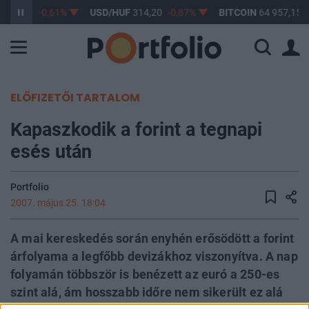
363,17
-0,61%
USD/HUF
314,20
-0,87%
BITCOIN
64 957,15
ELŐFIZETŐI TARTALOM
Kapaszkodik a forint a tegnapi
esés után
Portfolio
2007. május 25. 18:04
A mai kereskedés során enyhén erősödött a forint
árfolyama a legfőbb devizákhoz viszonyítva. A nap
folyamán többször is benézett az euró a 250-es
szint alá, ám hosszabb időre nem sikerült ez alá