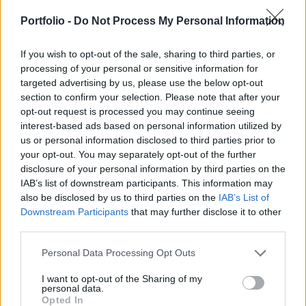
kerülnie. Különösebb piacmozgató hír nem
érkezett, leginkább a tegnapi határozott
Portfolio -
Do Not Process My Personal Information
gyengülést követő korrigálás állhat a folyamat
mögött.
If you wish to opt-out of the sale, sharing to third parties, or
processing of your personal or sensitive information for
targeted advertising by us, please use the below opt-out
eurhufcomp Az euróval szembeni árfolyam a 251-es szint
section to confirm your selection. Please note that after your
közeli nyitást követően aránylag hamar vissza került 250-
opt-out request is processed you may continue seeing
ig, 10 órától kezdve egy aránylag szűk sávban, 249.8-205.5
interest-based ads based on personal information utilized by
között születtek kötések. A dollár ellenében már
us or personal information disclosed to third parties prior to
határozottabb erősödés látható, 187.4-es nyitásról 185.8-ig
your opt-out. You may separately opt-out of the further
süllyedtek a jegyzések a mai nap folyamán.A jelen írás
disclosure of your personal information by third parties on the
nem minősül befektetési tanácsadásnak...
IAB’s list of downstream participants. This information may
also be disclosed by us to third parties on the
IAB’s List of
Downstream Participants
that may further disclose it to other
KEDVES OLVASÓNK!
third parties.
A keresett cikk a portfolio.hu hírarchívumához
Personal Data Processing Opt Outs
tartozik, melynek olvasása előfizetéses
I want to opt-out of the Sharing of my
regisztrációhoz kötött.
personal data.
Opted In