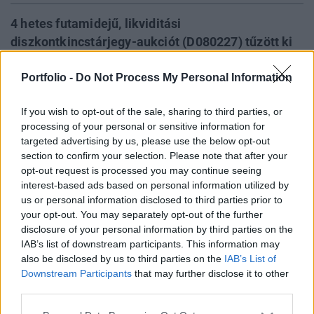
4 hetes futamidejű, likviditási
diszkontkincstárjegy-aukciót (D080227) tűzött ki
mára az Államadósság Kezelő Központ, melyen
Portfolio -
Do Not Process My Personal Information
visszafogottabb vételi érdeklődés mutatkozott a
befektetők részéről. Az értékesítésre
If you wish to opt-out of the sale, sharing to third parties, or
meghirdetett 30 milliárd forintnyi értékpapírra
processing of your personal or sensitive information for
összesen 77.7 milliárd forintnyi vételi ajánlat
targeted advertising by us, please use the below opt-out
érkezett.
section to confirm your selection. Please note that after your
opt-out request is processed you may continue seeing
A kibocsátó az eredetileg tervezett mennyiséget fogadta el;
interest-based ads based on personal information utilized by
a lefedettség 2.6-szoros, míg az aukciós átlaghozam
us or personal information disclosed to third parties prior to
your opt-out. You may separately opt-out of the further
7.44%-os lett.A mai aukció során az elfogadott ajánlatok
disclosure of your personal information by third parties on the
hozama 7.35 és 7.48 százalék között szóródott. A 7.44%-
IAB’s list of downstream participants. This information may
os átlaghozam arra utal, hogy a piac a következő
also be disclosed by us to third parties on the
IAB’s List of
hónapban nem számol a jegybanki alapkamat
Downstream Participants
that may further disclose it to other
változtatásával.A jelen írás nem minősül befektetési
third parties.
tanácsadásnak...