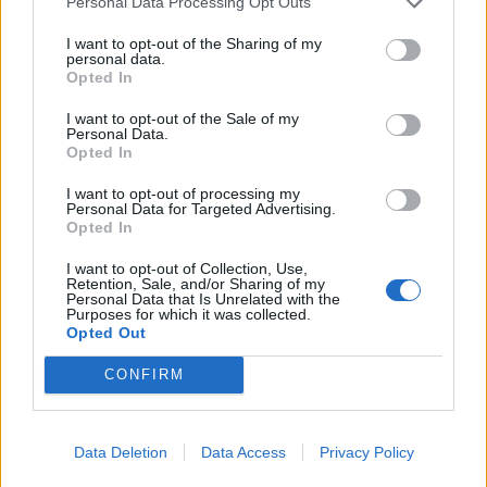
Personal Data Processing Opt Outs
I want to opt-out of the Sharing of my
KEDVES OLVASÓNK!
personal data.
Opted In
A keresett cikk a portfolio.hu hírarchívumához
tartozik, melynek olvasása előfizetéses
I want to opt-out of the Sale of my
Personal Data.
regisztrációhoz kötött.
Opted In
Az előfizetés a következőket tartalmazza:
I want to opt-out of processing my
Portfolio.hu teljes cikkarchívum
Personal Data for Targeted Advertising.
Opted In
Kötéslisták: BÉT elmúlt 2 év napon belüli
kötéslistái
I want to opt-out of Collection, Use,
Retention, Sale, and/or Sharing of my
Personal Data that Is Unrelated with the
Purposes for which it was collected.
Előfizetés
Opted Out
CONFIRM
MÁR ELŐFIZETŐNK VAGY?
BEJELENTKEZÉS
Data Deletion
Data Access
Privacy Policy