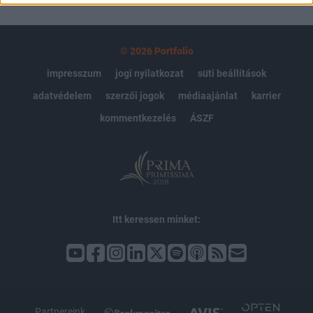
© 2026 Portfolio
impresszum
jogi nyilatkozat
süti beállítások
adatvédelem
szerzői jogok
médiaajánlat
karrier
kommentkezelés
ÁSZF
Itt keressen minket:
Partnereink