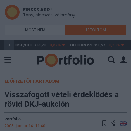
FRISSS APP!
Tény, elemzés, vélemény
MOST NEM
LETÖLTÖM
61%
USD/HUF
314,20
-0,87%
BITCOIN
64 761,63
-0,23%
B
ELŐFIZETŐI TARTALOM
Visszafogott vételi érdeklődés a
rövid DKJ-aukción
Portfolio
2008. január 14. 11:40