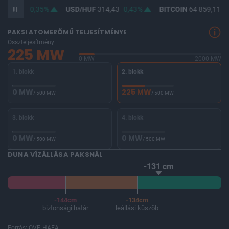
F
362,98
0,35%
USD/HUF
314,43
0,43%
BITCOIN
64 859,11
0
PAKSI ATOMERŐMŰ TELJESÍTMÉNYE
Összteljesítmény
225 MW
0 MW
2000 MW
1. blokk
2. blokk
0 MW
225 MW
/ 500 MW
/ 500 MW
3. blokk
4. blokk
0 MW
0 MW
/ 500 MW
/ 500 MW
DUNA VÍZÁLLÁSA PAKSNÁL
-131 cm
-144cm
-134cm
biztonsági határ
leállási küszöb
Forrás: OVF, HAEA