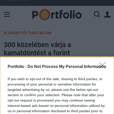
A Paksi Atomerőmű összteljesítménye 225 MW. A Duna vízállá
ELŐFIZETŐI TARTALOM
300 közelében várja a
kamatdöntést a forint
Portfolio
Portfolio -
Do Not Process My Personal Information
2009. április 20. 13:19
If you wish to opt-out of the sale, sharing to third parties, or
processing of your personal or sensitive information for
Mérsékelt gyengüléssel reagált a romló külpiaci
targeted advertising by us, please use the below opt-out
hangulatra, a Bajnai-csomag bejelentése után, a
section to confirm your selection. Please note that after your
mai magyar jegybanki kamatdöntés előtt a forint.
opt-out request is processed you may continue seeing
A bő fél százalékos gyengülés kisebb mint a cseh
interest-based ads based on personal information utilized by
us or personal information disclosed to third parties prior to
korona 1%-os, illetve a lengyel zloty 2%-os