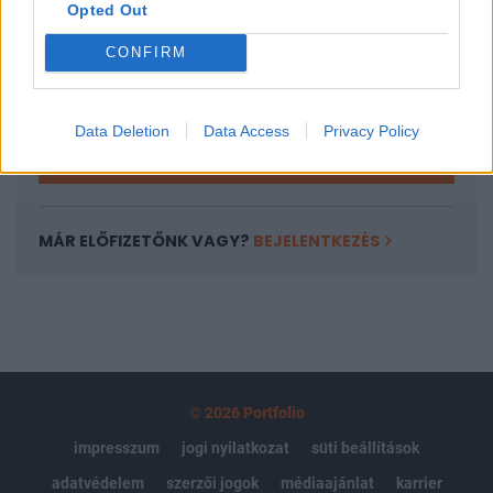
Opted Out
Az előfizetés a következőket tartalmazza:
Portfolio.hu teljes cikkarchívum
CONFIRM
Kötéslisták: BÉT elmúlt 2 év napon belüli
kötéslistái
Data Deletion
Data Access
Privacy Policy
Előfizetés
MÁR ELŐFIZETŐNK VAGY?
BEJELENTKEZÉS
© 2026 Portfolio
impresszum
jogi nyilatkozat
süti beállítások
adatvédelem
szerzői jogok
médiaajánlat
karrier