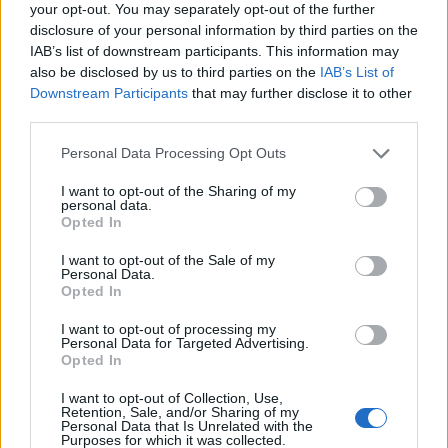
your opt-out. You may separately opt-out of the further
értékvesztése, de fontos hozzátenni, hogy a két
disclosure of your personal information by third parties on the
régiós fizetőeszköz múlt csütörtökön és pénteken
IAB’s list of downstream participants. This information may
csaknem stabil volt, míg a forint lendületesen
also be disclosed by us to third parties on the
IAB’s List of
gyengült.
Downstream Participants
that may further disclose it to other
third parties.
A reggeli 297 körüli stabil nyitást követően fokozatosan
Personal Data Processing Opt Outs
299-ig gyengült a forint az euróval szemben, miközben a
lengyel zloty euróval szembeni kurzusa 4.30-ról 4.38-ig, a
I want to opt-out of the Sharing of my
personal data.
cseh koronáé 26.8-ról 27.05-ig változott. A forint 300 közeli
Opted In
euróval szembeni kurzusa bő egyhetes mélypontot jelent a
mai jegybanki kamatdöntés előtt, amely 14:00-kor válik
I want to opt-out of the Sale of my
Personal Data.
ismertté, majd a döntés háttere...
Opted In
I want to opt-out of processing my
Personal Data for Targeted Advertising.
KEDVES OLVASÓNK!
Opted In
A keresett cikk a portfolio.hu hírarchívumához
I want to opt-out of Collection, Use,
tartozik, melynek olvasása előfizetéses
Retention, Sale, and/or Sharing of my
Personal Data that Is Unrelated with the
regisztrációhoz kötött.
Purposes for which it was collected.