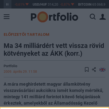
F
363,17
-0,61%
USD/HUF
314,20
-0,87%
BITCOIN
65 068,99
ELŐFIZETŐI TARTALOM
Ma 34 milliárdért vett vissza rövid
kötvényeket az ÁKK (korr.)
Portfolio
2009. április 29. 11:58
A mára meghirdetett magyar államkötvény
visszavásárlási aukciókra ismét komoly mértékű,
mintegy 141 milliárd forintot kitevő felajánlások
érkeztek, amelyekből az Államadósság Kezelő