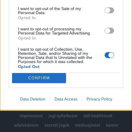
Az előfizetés a következőket tartalmazza:
I want to opt-out of the Sale of my
Portfolio.hu teljes cikkarchívum
Personal Data.
Kötéslisták: BÉT elmúlt 2 év napon belüli
Opted In
kötéslistái
I want to opt-out of processing my
Personal Data for Targeted Advertising.
Opted In
Előfizetés
I want to opt-out of Collection, Use,
Retention, Sale, and/or Sharing of my
Personal Data that Is Unrelated with the
MÁR ELŐFIZETŐNK VAGY?
BEJELENTKEZÉS
Purposes for which it was collected.
Opted Out
CONFIRM
Data Deletion
Data Access
Privacy Policy
© 2026 Portfolio
impresszum
jogi nyilatkozat
süti beállítások
adatvédelem
szerzői jogok
médiaajánlat
karrier