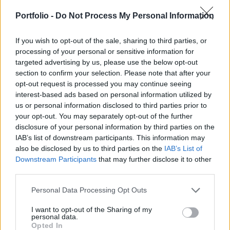
Központ összesen mintegy 34 milliárd forintnyit
fogadott el. Ennek fele a három kötvénysorozat
Portfolio -
Do Not Process My Personal Information
közül a legrövidebb futamidejű papír esetén
realizálódott.
If you wish to opt-out of the sale, sharing to third parties, or
processing of your personal or sensitive information for
targeted advertising by us, please use the below opt-out
A 2010/D jelű, jövő augusztus 24-én lejáró kötvény esetén
section to confirm your selection. Please note that after your
az 52.5 milliárd forintnyi benyújtott ajánlatból az ÁKK
opt-out request is processed you may continue seeing
kereken 17.7 milliárd forintnyit vásárolt vissza 10.17%-os
interest-based ads based on personal information utilized by
átlagos, illetve 10.16%-os minimális hozamszint mellett. A
us or personal information disclosed to third parties prior to
2011/B jelű, 2011. október 12-én lejáró kötvény esetén a
your opt-out. You may separately opt-out of the further
visszavásárlásra felkínált 24.9 milliárd forintnyi
disclosure of your personal information by third parties on the
értékpapírból az ÁKK...
IAB’s list of downstream participants. This information may
also be disclosed by us to third parties on the
IAB’s List of
Downstream Participants
that may further disclose it to other
KEDVES OLVASÓNK!
third parties.
A keresett cikk a portfolio.hu hírarchívumához
Personal Data Processing Opt Outs
tartozik, melynek olvasása előfizetéses
I want to opt-out of the Sharing of my
regisztrációhoz kötött.
personal data.
Opted In