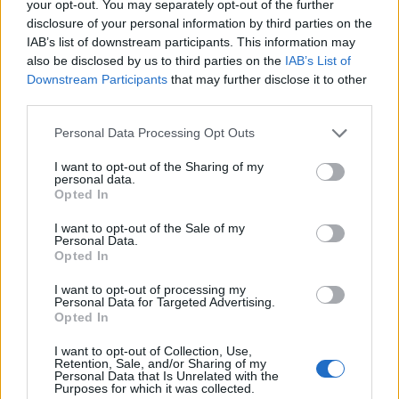
your opt-out. You may separately opt-out of the further
túlzott felértékelődését. A szóbeli intervenció
disclosure of your personal information by third parties on the
azonban gyengének bizonyult a gazdasági
IAB’s list of downstream participants. This information may
kilábalástól fűtött frankerősödés
also be disclosed by us to third parties on the
IAB’s List of
visszafordítására.
Downstream Participants
that may further disclose it to other
third parties.
Újabb erősödési hullám bontakozott ki a frank piacán,
Personal Data Processing Opt Outs
miután az elmúlt két napban az 1.43-as szintről az 1.42-es
szint alá süllyedtek az EUR/CHF jegyzések. Mindez azt
I want to opt-out of the Sharing of my
jelenti, hogy soha nem volt ilyen erős a svájci deviza az
personal data.
Opted In
euró ellenében. A szerdai kereskedésben elindult
felértékelődést a svájci KOF gazdaságkutató intézet
I want to opt-out of the Sale of my
Personal Data.
legfrissebb jelentése váltotta ki: a svájci gazdaság...
Opted In
I want to opt-out of processing my
KEDVES OLVASÓNK!
Personal Data for Targeted Advertising.
Opted In
A keresett cikk a portfolio.hu hírarchívumához
I want to opt-out of Collection, Use,
tartozik, melynek olvasása előfizetéses
Retention, Sale, and/or Sharing of my
Personal Data that Is Unrelated with the
regisztrációhoz kötött.
Purposes for which it was collected.