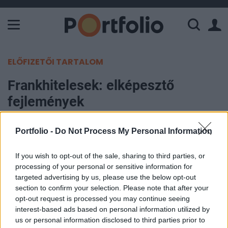
A Paksi Atomerőmű összteljesítménye 226 MW. A Duna vízállá
ELŐFIZETŐI TARTALOM
Frankhitelesek: elképesztő
fejlemények
Portfolio
Portfolio -
Do Not Process My Personal Information
2010. április 01. 11:09
If you wish to opt-out of the sale, sharing to third parties, or
Újabb történelmi csúcsra erősödött a svájci frank
processing of your personal or sensitive information for
targeted advertising by us, please use the below opt-out
az euróval szemben, miután az EUR/CHF
section to confirm your selection. Please note that after your
jegyzések már az 1.42-es szint alatt is jártak. A
opt-out request is processed you may continue seeing
jegybank alelnöke azonnal meg is szólalt,
interest-based ads based on personal information utilized by
miszerint megakadályozzák az alpesi deviza
us or personal information disclosed to third parties prior to