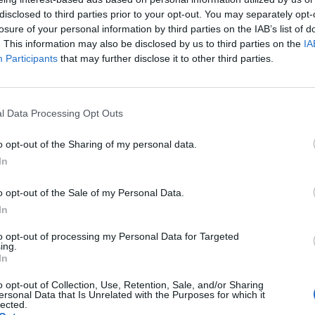
atú államkötvények - 5 és 10 éves - iránt megcsappant 
disclosed to third parties prior to your opt-out. You may separately opt-
k óta, a hozamok a tegnapi másodpiaci referenciahoz
losure of your personal information by third parties on the IAB’s list of
tek, az aukció átlaghozamokhoz viszonyítva viszont 
. This information may also be disclosed by us to third parties on the
IA
Participants
that may further disclose it to other third parties.
l beszélhetünk. A 3 éves lejáratú államkötvény iránti
t vissza, továbbra is több mint 2,5-szeres volt a túlj
t viszonylatban csökkent némileg az aukciós átlagh
l Data Processing Opt Outs
 államkötvényből most is 25 milliárdot kínált fel az Államadós
o opt-out of the Sharing of my personal data.
lliárdos kereslet mellett 5,83%-os átlaghozam alakult ki az elfo
In
ozam a két héttel ezelőttihez képest 15 bázisponttal csökkent, 
iahozamhoz (5,84%) képest alig változott.A 2015A jelű...
o opt-out of the Sale of my Personal Data.
In
ASÓNK!
to opt-out of processing my Personal Data for Targeted
ing.
a portfolio.hu hírarchívumához tartozik, melynek olvasása előf
In
ötött.
o opt-out of Collection, Use, Retention, Sale, and/or Sharing
övetkezőket tartalmazza:
ersonal Data that Is Unrelated with the Purposes for which it
lected.
 teljes cikkarchívum