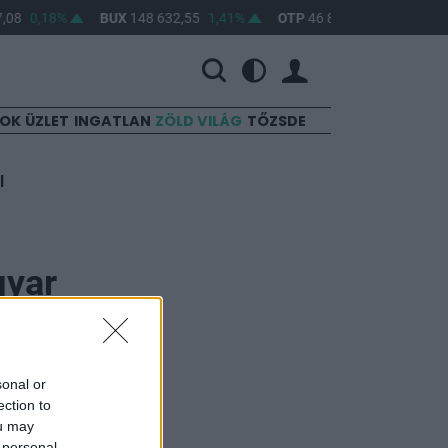
,08
0,18%
BUX
148 632,55
1,41%
OTP
46 890
2,16%
MO
SOK
ÜZLET
INGATLAN
ZÖLD VILÁG
TŐZSDE
l
gyar
sonal or
ection to
ou may
 personal