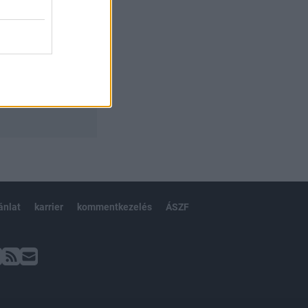
ánlat
karrier
kommentkezelés
ÁSZF