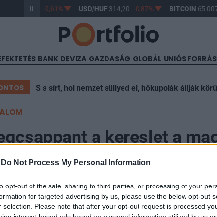
/HUF
363,17
-0,61%
USD/HUF
314,20
-0,87%
BITCOIN
65 007
EFEKTETÉS
BANK
DEVIZA
GAZDASÁG
GLOBÁL
UNIÓS FORRÁ
ONTOS
S a sírt, hol nemzet süllyed el, hőkupolák állják körü
TALOM
egcsappant a kereslet a ma
vények iránt
-
Do Not Process My Personal Information
to opt-out of the sale, sharing to third parties, or processing of your per
formation for targeted advertising by us, please use the below opt-out s
r selection. Please note that after your opt-out request is processed y
eing interest-based ads based on personal information utilized by us or