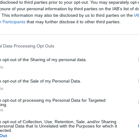
b megítélésűek táborához tartozik. A térségben a le
disclosed to third parties prior to your opt-out. You may separately opt-
 felára a nemzetközi hitelcsomag fenntartásáért küz
losure of your personal information by third parties on the IAB’s list of
. This information may also be disclosed by us to third parties on the
IA
urópában kezd a mi térségünk kockázati szintje felé ta
Participants
that may further disclose it to other third parties.
 heti elemzésünkben felhívtuk a figyelmet, tartósnak mutatkozó
leji kedvezőtlen magyar kormányzati nyilatkozatoknak (csődközel
int gyengébb szinteken ragadásán, illetve az országkockázati felá
l Data Processing Opt Outs
 5 éves CDS-felár (az álam következő 5 évi esetleges...
o opt-out of the Sharing of my personal data.
In
ASÓNK!
o opt-out of the Sale of my Personal Data.
a portfolio.hu hírarchívumához tartozik, melynek olvasása előf
In
ötött.
to opt-out of processing my Personal Data for Targeted
övetkezőket tartalmazza:
ing.
In
 teljes cikkarchívum
 BÉT elmúlt 2 év napon belüli
o opt-out of Collection, Use, Retention, Sale, and/or Sharing
ersonal Data that Is Unrelated with the Purposes for which it
lected.
Out