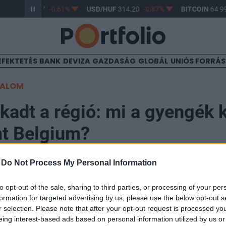
R/HUF
363,17
-0,61%
USD/HUF
314,20
-0,87%
BITCOIN
64 99
EFEKTETÉS
BANK
DEVIZA
GAZDASÁG
GLOBÁL
UNIÓS FORRÁ
TALOM
kadt a régió: mi a gyengék k
nt Belgium?
-
Do Not Process My Personal Information
to opt-out of the sale, sharing to third parties, or processing of your per
formation for targeted advertising by us, please use the below opt-out s
napban látványosan két táborra szakadt a kelet-közép
r selection. Please note that after your opt-out request is processed y
tőképességének megítélése alapján és Magyarország,
eing interest-based ads based on personal information utilized by us or