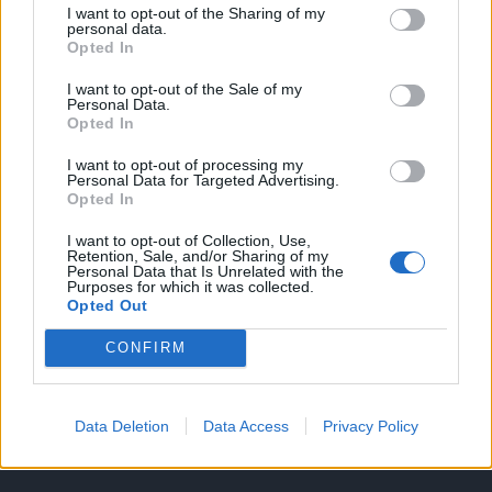
I want to opt-out of the Sharing of my
A keresett cikk a portfolio.hu hírarchívumához
personal data.
Opted In
tartozik, melynek olvasása előfizetéses
regisztrációhoz kötött.
I want to opt-out of the Sale of my
Personal Data.
Az előfizetés a következőket tartalmazza:
Opted In
Portfolio.hu teljes cikkarchívum
I want to opt-out of processing my
Kötéslisták: BÉT elmúlt 2 év napon belüli
Personal Data for Targeted Advertising.
Opted In
kötéslistái
I want to opt-out of Collection, Use,
Retention, Sale, and/or Sharing of my
Előfizetés
Personal Data that Is Unrelated with the
Purposes for which it was collected.
Opted Out
MÁR ELŐFIZETŐNK VAGY?
BEJELENTKEZÉS
CONFIRM
Data Deletion
Data Access
Privacy Policy