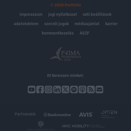
© 2026 Portfolio
impresszum
jogi nyilatkozat
süti beállítások
adatvédelem
szerzői jogok
médiaajánlat
karrier
kommentkezelés
ÁSZF
Itt keressen minket:
Partnereink