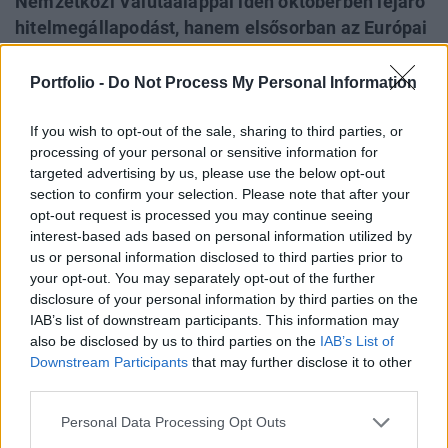
Nemzetközi Valutaalappal idén októberben lejáró
hitelmegállapodást, hanem elsősorban az Európai
Bizottsággal tárgyalna majd egy jövőbeli
megegyezésről. Ez pedig az eddiginél lassabb
Portfolio -
Do Not Process My Personal Information
államháztartási hiánycsökkentési pályára
vonatkozna, így nem csoda talán, hogy a továbbra
If you wish to opt-out of the sale, sharing to third parties, or
processing of your personal or sensitive information for
is optimista befektetői környezetben a délután
targeted advertising by us, please use the below opt-out
során forintgyengülés bontakozott ki.
section to confirm your selection. Please note that after your
opt-out request is processed you may continue seeing
18:15 Bár a forint sokáig jól állta a sarat a kormányzati
interest-based ads based on personal information utilized by
tervek ismertetését követően, a késő délutáni órákra
us or personal information disclosed to third parties prior to
megérkezett a gyengülés, és végül a tegnapi zárószintekig
your opt-out. You may separately opt-out of the further
nyomták vissza a kurzust. Úgy, hogy eközben a világban
disclosure of your personal information by third parties on the
IAB’s list of downstream participants. This information may
továbbra is dúl az optimizmus és a hangulatban sem volt
also be disclosed by us to third parties on the
IAB’s List of
bicsaklás.16:59 A nemzetközi befektetői hangulat
Downstream Participants
that may further disclose it to other
határozottan pozitív volt ma délután...
third parties.
Personal Data Processing Opt Outs
KEDVES OLVASÓNK!