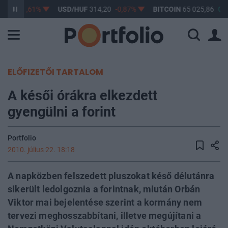
3,17
-0,61%
USD/HUF
314,20
-0,87%
BITCOIN
65 025,86
0,2
ELŐFIZETŐI TARTALOM
A késői órákra elkezdett
gyengülni a forint
Portfolio
2010. július 22. 18:18
A napközben felszedett pluszokat késő délutánra
sikerült ledolgoznia a forintnak, miután Orbán
Viktor mai bejelentése szerint a kormány nem
tervezi meghosszabbítani, illetve megújítani a