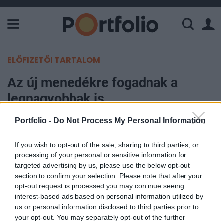
A Paksi Atomerőmű összteljesítménye 226 MW. A Duna vízállá
ELŐFIZETŐI TARTALOM
Az új menedékre fogadnak a
legnagyobbak is
Portfolio -
Do Not Process My Personal Information
Portfolio
2011. szeptember 10. 14:59
If you wish to opt-out of the sale, sharing to third parties, or
processing of your personal or sensitive information for
Tovább szárnyalhat a norvég korona, miután a
targeted advertising by us, please use the below opt-out
befektetők még mindig a biztonságot fogják
section to confirm your selection. Please note that after your
keresni az európai adósságválság súlyosbodása
opt-out request is processed you may continue seeing
interest-based ads based on personal information utilized by
során - idézi a Bloomberg a Deutsche Bank
us or personal information disclosed to third parties prior to
elemzőinek minapi megállapítását. A világ
your opt-out. You may separately opt-out of the further