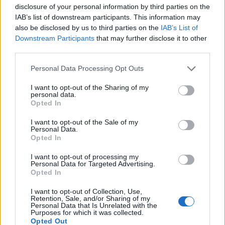
legnagyobb devizakereskedőjénél úgy gondolják,
disclosure of your personal information by third parties on the
hogy a norvég fizetőeszköz még nem túlértékelt,
IAB’s list of downstream participants. This information may
also be disclosed by us to third parties on the
IAB’s List of
részben ez is az egyik vonzereje.
Downstream Participants
that may further disclose it to other
third parties.
Folyamatosan bő nyolcéves csúcsa közelében tartózkodik
a norvég korona az euróval szemben: jelenleg a 7,51-es
Personal Data Processing Opt Outs
szint környékén forog a kurzus, erre legutóbb 2003
I want to opt-out of the Sharing of my
februárjában volt példa. A norvég deviza azok után vett
personal data.
újabb lendületet, hogy a svájci jegybank kedden
Opted In
bejelentette: árfolyamküszöbbel vet véget a frank
I want to opt-out of the Sale of my
szárnyalásának.A svájci törekvések arra kényszerítik...
Personal Data.
Opted In
KEDVES OLVASÓNK!
I want to opt-out of processing my
Personal Data for Targeted Advertising.
Opted In
A keresett cikk a portfolio.hu hírarchívumához
tartozik, melynek olvasása előfizetéses
I want to opt-out of Collection, Use,
Retention, Sale, and/or Sharing of my
regisztrációhoz kötött.
Personal Data that Is Unrelated with the
Purposes for which it was collected.
Az előfizetés a következőket tartalmazza:
Opted Out