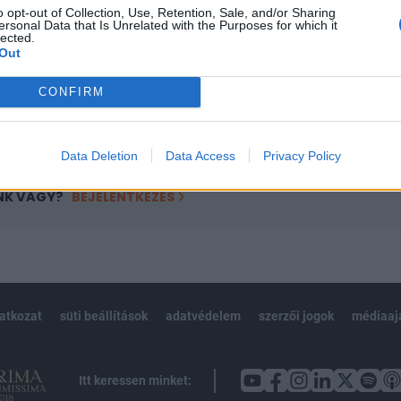
o opt-out of Collection, Use, Retention, Sale, and/or Sharing
övetkezőket tartalmazza:
ersonal Data that Is Unrelated with the Purposes for which it
lected.
 teljes cikkarchívum
Out
 BÉT elmúlt 2 év napon belüli
CONFIRM
Előfizetés
Data Deletion
Data Access
Privacy Policy
NK VAGY?
BEJELENTKEZÉS
latkozat
süti beállítások
adatvédelem
szerzői jogok
médiaaj
Itt keressen minket: