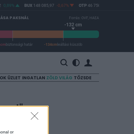
0,89%
BUX
148 085,97
-0,67%
OTP
46 750
-1,06%
MOL
LÁSA PAKSNÁL
Forrás: OVF, HAEA
-132 cm
4cm
biztonsági határ
-134cm
leállási küszöb
 a leállási küszöb -134 cm.
SOK
ÜZLET
INGATLAN
ZÖLD VILÁG
TŐZSDE
yzet"
sonal or