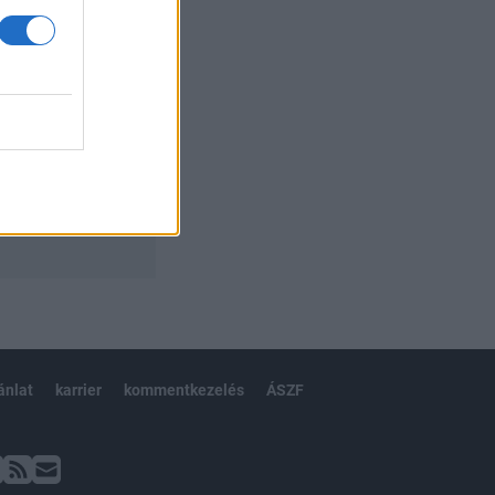
ánlat
karrier
kommentkezelés
ÁSZF