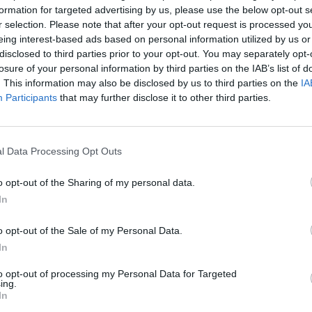
formation for targeted advertising by us, please use the below opt-out s
r selection. Please note that after your opt-out request is processed y
13:36
eing interest-based ads based on personal information utilized by us or
disclosed to third parties prior to your opt-out. You may separately opt-
 szerkesztőségében járt Orbán Viktor miniszterelnök, 
losure of your personal information by third parties on the IAB’s list of
tett volna választ kapni, hogy miért gyengült a forint 
. This information may also be disclosed by us to third parties on the
IA
8 éves kormányzása alatt 32%-kal és miért következ
Participants
that may further disclose it to other third parties.
 a Fidesz elmúlt másfél évi kormányzása alatt. Orbán
ajnos lesz rosszabb is a helyzet".
l Data Processing Opt Outs
onálók kérdéseiről az összegzést a Blikk a szombati lapszámban 
apcsolatos válasz így szerepel a lapban: "Sajnos lesz rosszabb i
o opt-out of the Sharing of my personal data.
tott annyit az államadósság az árfolyamok változásában, mint
In
tását." A múlt heti parlamenti Orbán-jelzést leszámítva...
o opt-out of the Sale of my Personal Data.
In
ASÓNK!
to opt-out of processing my Personal Data for Targeted
ing.
a portfolio.hu hírarchívumához tartozik, melynek olvasása előf
In
ötött.