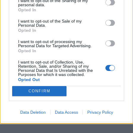
I want to opt-out of the Sharing of my
personal data.
KEDVES OLVASÓNK!
Opted In
A keresett cikk a portfolio.hu hírarchívumához
I want to opt-out of the Sale of my
Personal Data.
tartozik, melynek olvasása előfizetéses
Opted In
regisztrációhoz kötött.
I want to opt-out of processing my
Az előfizetés a következőket tartalmazza:
Personal Data for Targeted Advertising.
Opted In
Portfolio.hu teljes cikkarchívum
Kötéslisták: BÉT elmúlt 2 év napon belüli
I want to opt-out of Collection, Use,
Retention, Sale, and/or Sharing of my
kötéslistái
Personal Data that Is Unrelated with the
Purposes for which it was collected.
Opted Out
Előfizetés
CONFIRM
MÁR ELŐFIZETŐNK VAGY?
BEJELENTKEZÉS
Data Deletion
Data Access
Privacy Policy