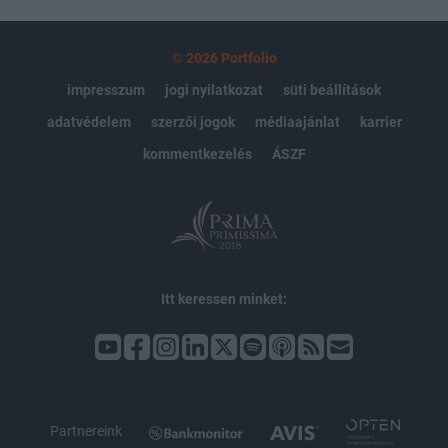
© 2026 Portfolio
impresszum
jogi nyilatkozat
süti beállítások
adatvédelem
szerzői jogok
médiaajánlat
karrier
kommentkezelés
ÁSZF
Itt keressen minket:
Partnereink