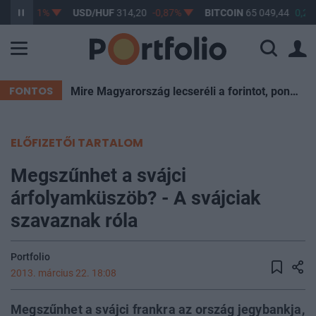
,17
-0,61%
USD/HUF
314,20
-0,87%
BITCOIN
65 049,44
0,25
FONTOS
Mire Magyarország lecseréli a forintot, pont kukázzák a most ismert eurót
ELŐFIZETŐI TARTALOM
Megszűnhet a svájci
árfolyamküszöb? - A svájciak
szavaznak róla
Portfolio
2013. március 22. 18:08
Megszűnhet a svájci frankra az ország jegybankja,