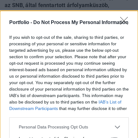
az SNB, által fenntartott árfolyamküszöb,
amennyiben Svájc kiírja népszavazásra és
megszavazza azt az indítványt, mely az
Portfolio -
Do Not Process My Personal Information
aranytartalék mennyiségének megduplázását írná
elő a jegybank számára. A kezdeményezés
If you wish to opt-out of the sale, sharing to third parties, or
processing of your personal or sensitive information for
azonban jelentős kockázatokat rejt magában,
targeted advertising by us, please use the below opt-out
hiszen az arany árfolyama volatilisebb, mint a
section to confirm your selection. Please note that after your
jelenleg tartalékként szolgáló devizáké - számol
opt-out request is processed you may continue seeing
be az SNBCHF.com.
interest-based ads based on personal information utilized by
us or personal information disclosed to third parties prior to
Újra aranyat vásárolhat Svájc Népszavazási indítványt
your opt-out. You may separately opt-out of the further
disclosure of your personal information by third parties on the
adtak be Svájcban arról, hogy a jegybank hogyan járjon el
IAB’s list of downstream participants. This information may
az aranytartalékok ügyében. Amennyiben a népszavazási
also be disclosed by us to third parties on the
IAB’s List of
kezdeményezés sikerrel jár és megszavazzák, a svájci
Downstream Participants
that may further disclose it to other
jegybanknak, az SNB-nek kötelező lesz felemelnie az
third parties.
aranytartalékát a mérlegfőösszegéhez viszonyított 10
százalékról 20 százalékra, ez pedig...
Personal Data Processing Opt Outs