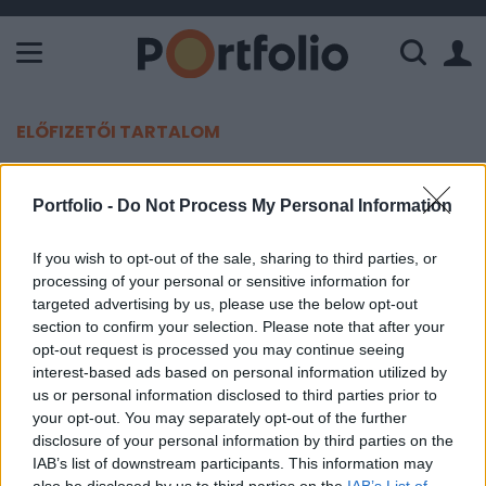
A Paksi Atomerőmű összteljesítménye 226 MW. A Duna vízállá
ELŐFIZETŐI TARTALOM
Erre a listára felkerült a forint
Portfolio -
Do Not Process My Personal Information
Portfolio
If you wish to opt-out of the sale, sharing to third parties, or
2015. január 08. 19:42
processing of your personal or sensitive information for
targeted advertising by us, please use the below opt-out
Az erős dollár egyik következménye az
section to confirm your selection. Please note that after your
amerikaiak számára, hogy olcsóbbak lehetnek
opt-out request is processed you may continue seeing
interest-based ads based on personal information utilized by
külföldi utazásaik. A MarketWatch cikkében 10
us or personal information disclosed to third parties prior to
ilyen célországot gyűjtött össze, Magyarország is
your opt-out. You may separately opt-out of the further
rajta van.
disclosure of your personal information by third parties on the
IAB’s list of downstream participants. This information may
Eddig azért nem ment külföldi vakációra, mert túl drágának
also be disclosed by us to third parties on the
IAB’s List of