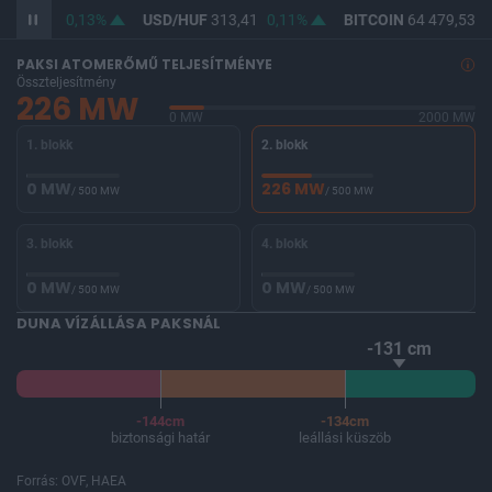
F
362,21
0,13%
USD/HUF
313,41
0,11%
BITCOIN
64 479,53
-
PAKSI ATOMERŐMŰ TELJESÍTMÉNYE
Összteljesítmény
226 MW
0 MW
2000 MW
1. blokk
2. blokk
0 MW
226 MW
/ 500 MW
/ 500 MW
3. blokk
4. blokk
0 MW
0 MW
/ 500 MW
/ 500 MW
DUNA VÍZÁLLÁSA PAKSNÁL
-131 cm
-144cm
-134cm
biztonsági határ
leállási küszöb
Forrás: OVF, HAEA