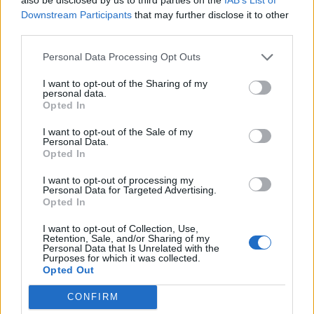
tartotta? Akkor most érdemes előkeresni az útlevelet, mert
Downstream Participants
that may further disclose it to other
évek óta most a legkedvezőbb külföldön turistáskodni -
third parties.
tanácsolja olvasóinak a MarketWatch. Az amerikai dollár
Personal Data Processing Opt Outs
ugyanis jelentősen erősödött a legtöbb deviza ellenében.
Ez pedig olcsóbbá teszi a külföldi utakat az amerikaiaknak.
I want to opt-out of the Sharing of my
personal data.
A január 6-i árfolyamokat...
Opted In
I want to opt-out of the Sale of my
KEDVES OLVASÓNK!
Personal Data.
Opted In
A keresett cikk a portfolio.hu hírarchívumához
I want to opt-out of processing my
tartozik, melynek olvasása előfizetéses
Personal Data for Targeted Advertising.
regisztrációhoz kötött.
Opted In
Az előfizetés a következőket tartalmazza:
I want to opt-out of Collection, Use,
Retention, Sale, and/or Sharing of my
Portfolio.hu teljes cikkarchívum
Personal Data that Is Unrelated with the
Purposes for which it was collected.
Kötéslisták: BÉT elmúlt 2 év napon belüli
Opted Out
kötéslistái
CONFIRM