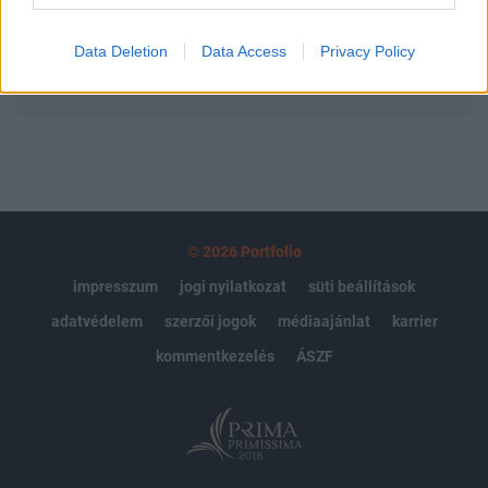
Előfizetés
Data Deletion
Data Access
Privacy Policy
MÁR ELŐFIZETŐNK VAGY?
BEJELENTKEZÉS
© 2026 Portfolio
impresszum
jogi nyilatkozat
süti beállítások
adatvédelem
szerzői jogok
médiaajánlat
karrier
kommentkezelés
ÁSZF