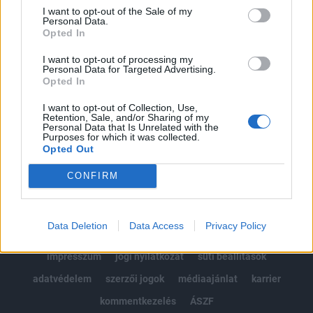
Portfolio.hu teljes cikkarchívum
I want to opt-out of the Sale of my
Personal Data.
Kötéslisták: BÉT elmúlt 2 év napon belüli
Opted In
kötéslistái
I want to opt-out of processing my
Personal Data for Targeted Advertising.
Előfizetés
Opted In
I want to opt-out of Collection, Use,
Retention, Sale, and/or Sharing of my
MÁR ELŐFIZETŐNK VAGY?
BEJELENTKEZÉS
Personal Data that Is Unrelated with the
Purposes for which it was collected.
Opted Out
CONFIRM
Data Deletion
Data Access
Privacy Policy
© 2026 Portfolio
impresszum
jogi nyilatkozat
süti beállítások
adatvédelem
szerzői jogok
médiaajánlat
karrier
kommentkezelés
ÁSZF