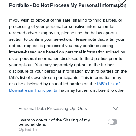
szereplők a friss makrogazdasági fejleményekre
Portfolio -
Do Not Process My Personal Information
reagálva globális lassulást és deflációs
környezetet kezdtek el árazni.
If you wish to opt-out of the sale, sharing to third parties, or
processing of your personal or sensitive information for
Annak ellenére, hogy már tavaly októberben véget ért a
targeted advertising by us, please use the below opt-out
Federal Reserve kötvényvásárlási programja, sőt
section to confirm your selection. Please note that after your
nemsokára kamatemelés is jöhet, az amerikai
opt-out request is processed you may continue seeing
állampapírhozamok mégis lefelé mennek. Ma például a 30
interest-based ads based on personal information utilized by
us or personal information disclosed to third parties prior to
éves kötvényhozamok 2,39 százalékos rekordmélységbe
your opt-out. You may separately opt-out of the further
kerültek.A jelenség az egész fejlett világban megfigyelhető
disclosure of your personal information by third parties on the
volt, így Franciaországban, Japánban és az Egyesült...
IAB’s list of downstream participants. This information may
also be disclosed by us to third parties on the
IAB’s List of
Downstream Participants
that may further disclose it to other
KEDVES OLVASÓNK!
third parties.
A keresett cikk a portfolio.hu hírarchívumához
Personal Data Processing Opt Outs
tartozik, melynek olvasása előfizetéses
regisztrációhoz kötött.
I want to opt-out of the Sharing of my
personal data.
Opted In
Az előfizetés a következőket tartalmazza: