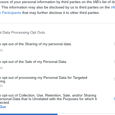
losure of your personal information by third parties on the IAB’s list of
. This information may also be disclosed by us to third parties on the
IA
Participants
that may further disclose it to other third parties.
r csak 1656,5 milliárd forintnyi ajánlatot fogadott el a kéthete
járat mellett ez azt jelenti, hogy egycsapásra újabb 617 milliárd 
ől. A múlt hetivel együtt pedig összesen már 1383,1 milliárddal 
 a szerdai aukción az összes benyújtott ajánlatot...
l Data Processing Opt Outs
o opt-out of the Sharing of my personal data.
ASÓNK!
In
a portfolio.hu hírarchívumához tartozik, melynek olvasása előf
o opt-out of the Sale of my Personal Data.
ötött.
In
övetkezőket tartalmazza:
to opt-out of processing my Personal Data for Targeted
 teljes cikkarchívum
ing.
In
 BÉT elmúlt 2 év napon belüli
o opt-out of Collection, Use, Retention, Sale, and/or Sharing
ersonal Data that Is Unrelated with the Purposes for which it
lected.
Előfizetés
Out