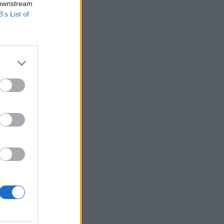
 downstream
B’s List of
s betétekre az MNB,
forintot szorítottak
csökkent az
izetéses