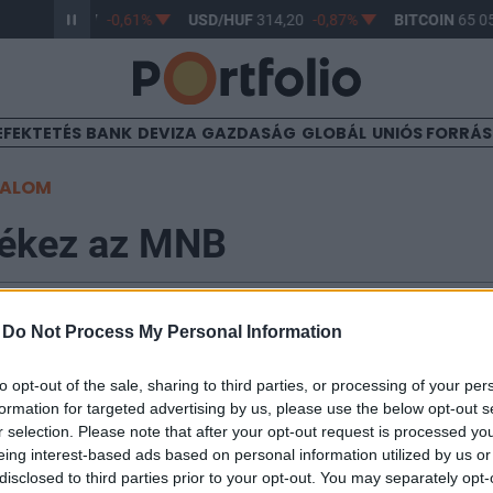
R/HUF
363,17
-0,61%
USD/HUF
314,20
-0,87%
BITCOIN
65 05
EFEKTETÉS
BANK
DEVIZA
GAZDASÁG
GLOBÁL
UNIÓS FORRÁ
TALOM
fékez az MNB
-
Do Not Process My Personal Information
12:11
to opt-out of the sale, sharing to third parties, or processing of your per
sonlóan tovább csökkentette a kéthetes jegybanki bet
formation for targeted advertising by us, please use the below opt-out s
ét alatt 4512,5 milliárd forintról 3129,4 milliárdra zuh
r selection. Please note that after your opt-out request is processed y
. Persze még így is több mint 2000 milliárdot kellene 
eing interest-based ads based on personal information utilized by us or
yen ütemben lépeget tovább az MNB, akkor ezzel vélhe
disclosed to third parties prior to your opt-out. You may separately opt-