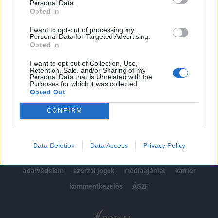
Personal Data.
kötéslistái
Opted In
Előfizetés
I want to opt-out of processing my
Personal Data for Targeted Advertising.
Opted In
MÁR ELŐFIZETŐNK VAGY?
BEJELENTKEZÉS
I want to opt-out of Collection, Use,
Retention, Sale, and/or Sharing of my
Personal Data that Is Unrelated with the
Purposes for which it was collected.
Opted Out
CONFIRM
© 2026 Portfolio
Data Deletion
Data Access
Privacy Policy
impresszum
jogi nyilatkozat
süti beállítások
adatvédelem
szerzői jogok
médiaajánlat
karrier
kommentkezelés
ÁSZF