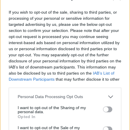
Szerda délelőttre elromlott a hangulat a
feltörekvő devizapiacokon, ez pedig a forintot is
If you wish to opt-out of the sale, sharing to third parties, or
megviselte, 313 fölé emelkedett az euró jegyzése.
processing of your personal or sensitive information for
targeted advertising by us, please use the below opt-out
2016. május 04. 11:54 Megosztás Délelőttre megbotlott a
section to confirm your selection. Please note that after your
forint Most 313,1 körül jár a forint az euróval szemben, ez
opt-out request is processed you may continue seeing
0,25 százalékkal magasabb a tegnap estinél. A dollár
interest-based ads based on personal information utilized by
us or personal information disclosed to third parties prior to
272,67-nél áll, míg a svájci frank 285,05 forintba kerül.
your opt-out. You may separately opt-out of the further
Közben...
disclosure of your personal information by third parties on the
IAB’s list of downstream participants. This information may
also be disclosed by us to third parties on the
IAB’s List of
KEDVES OLVASÓNK!
Downstream Participants
that may further disclose it to other
A keresett cikk a portfolio.hu hírarchívumához
third parties.
tartozik, melynek olvasása előfizetéses
Personal Data Processing Opt Outs
regisztrációhoz kötött.
I want to opt-out of the Sharing of my
Az előfizetés a következőket tartalmazza:
personal data.
Opted In
Portfolio.hu teljes cikkarchívum
Kötéslisták: BÉT elmúlt 2 év napon belüli
I want to opt-out of the Sale of my