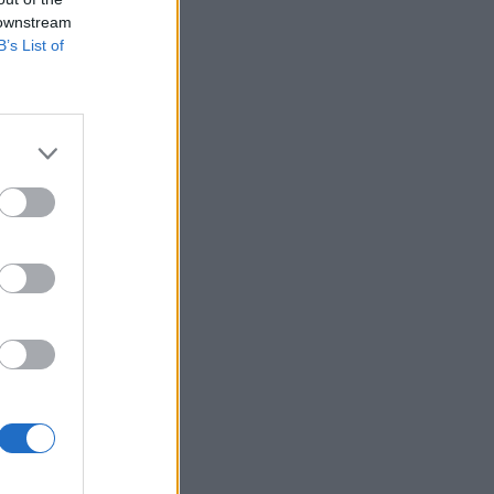
ások méretét
 downstream
B’s List of
telése a dollárral
30-as támasz szint
 így nem véletlen,
izetéses