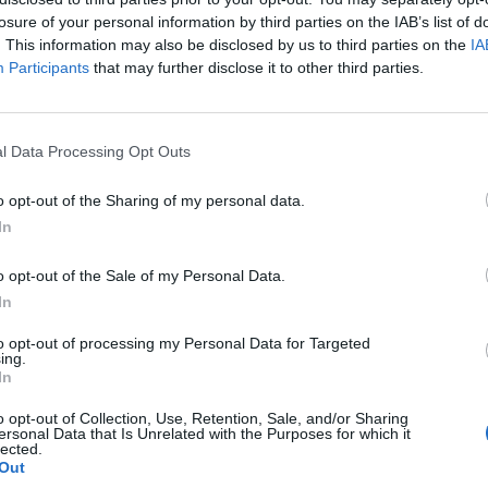
gész világra a kereskedési aktivitást és a piaci mozg
losure of your personal information by third parties on the IAB’s list of
sebb kereskedésre van kilátás.
. This information may also be disclosed by us to third parties on the
IA
Participants
that may further disclose it to other third parties.
si napok grafikonja alapján úgy tűnik, hogy elakadt az euró mene
l, ma reggel a jegyzések 1,12 alatt mozognak, de még az 1,11
dés.Mivel az euró/dollár súlya több mint 60%-os a dollárindexben,
l Data Processing Opt Outs
zenvedése is megállt, az emelkedés jelei látszanak...
o opt-out of the Sharing of my personal data.
In
ASÓNK!
a portfolio.hu hírarchívumához tartozik, melynek olvasása előf
o opt-out of the Sale of my Personal Data.
ötött.
In
övetkezőket tartalmazza:
to opt-out of processing my Personal Data for Targeted
ing.
 teljes cikkarchívum
In
 BÉT elmúlt 2 év napon belüli
o opt-out of Collection, Use, Retention, Sale, and/or Sharing
ersonal Data that Is Unrelated with the Purposes for which it
lected.
Out
Előfizetés