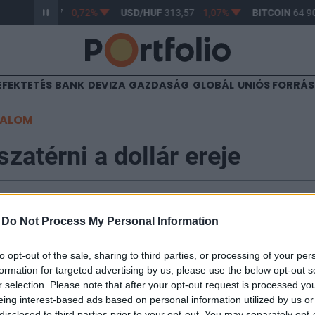
R/HUF
362,77
-0,72%
USD/HUF
313,57
-1,07%
BITCOIN
64 90
EFEKTETÉS
BANK
DEVIZA
GAZDASÁG
GLOBÁL
UNIÓS FORRÁ
TALOM
zatérni a dollár ereje
-
Do Not Process My Personal Information
edési napok alapján úgy tűnik, hogy az euró menetelés
to opt-out of the sale, sharing to third parties, or processing of your per
lésből pedig kezd talpra állni. A forint az euróval és a 
formation for targeted advertising by us, please use the below opt-out s
es csúcsa közelében mozog, de utóbbival szemben esé
r selection. Please note that after your opt-out request is processed y
eing interest-based ads based on personal information utilized by us or
l erről. A brit és az amerikai részvénybefektetők ma p
disclosed to third parties prior to your opt-out. You may separately opt-