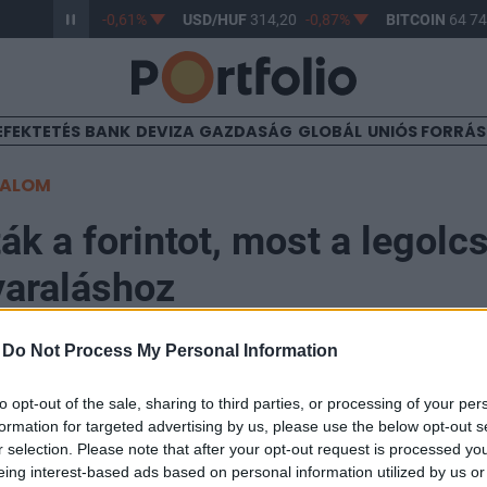
/HUF
363,17
-0,61%
USD/HUF
314,20
-0,87%
BITCOIN
64 748
EFEKTETÉS
BANK
DEVIZA
GAZDASÁG
GLOBÁL
UNIÓS FORRÁ
TALOM
k a forintot, most a legolc
yaraláshoz
-
Do Not Process My Personal Information
to opt-out of the sale, sharing to third parties, or processing of your per
formation for targeted advertising by us, please use the below opt-out s
csra, 306,1-ig erősödött ma kora este a forint az euró
r selection. Please note that after your opt-out request is processed y
zi befektetői hangulatban, ami a régióból most inká
eing interest-based ads based on personal information utilized by us or