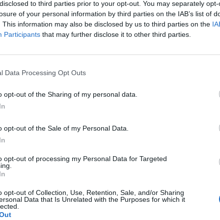
gítette. Közben az euró a dollárral szemben napok ót
disclosed to third parties prior to your opt-out. You may separately opt-
ollár/forint jegyzések is 273 körül járnak, ami szintén
losure of your personal information by third parties on the IAB’s list of
. This information may also be disclosed by us to third parties on the
IA
i helyzetet jelent.
Participants
that may further disclose it to other third parties.
a ugrott kora este a forint az euróval szemben: a jegyzések 306,
z a május végén megjárt 306,6 körüli szint is elesett. Azok, ak
l még fizetniük a szállást és egyéb költségeket, most jó árfolyam
l Data Processing Opt Outs
, illetve azok, akik némi készpénzt akarnak...
o opt-out of the Sharing of my personal data.
In
ASÓNK!
o opt-out of the Sale of my Personal Data.
a portfolio.hu hírarchívumához tartozik, melynek olvasása előf
In
ötött.
to opt-out of processing my Personal Data for Targeted
övetkezőket tartalmazza:
ing.
In
 teljes cikkarchívum
 BÉT elmúlt 2 év napon belüli
o opt-out of Collection, Use, Retention, Sale, and/or Sharing
ersonal Data that Is Unrelated with the Purposes for which it
lected.
Out