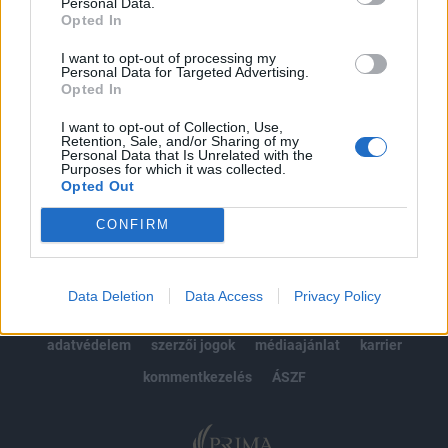
kötéslistái
Personal Data.
Opted In
Előfizetés
I want to opt-out of processing my
Personal Data for Targeted Advertising.
Opted In
MÁR ELŐFIZETŐNK VAGY?
BEJELENTKEZÉS
I want to opt-out of Collection, Use,
Retention, Sale, and/or Sharing of my
Personal Data that Is Unrelated with the
Purposes for which it was collected.
Opted Out
CONFIRM
© 2026 Portfolio
Data Deletion
Data Access
Privacy Policy
impresszum
jogi nyilatkozat
süti beállítások
adatvédelem
szerzői jogok
médiaajánlat
karrier
kommentkezelés
ÁSZF