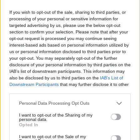
Budapest Economic Forum 2026Átalakulóban a magyar
If you wish to opt-out of the sale, sharing to third parties, or
gazdaságpolitika, a választások után gyökeresen
processing of your personal or sensitive information for
változhatnak meg a körülmények és a célok. Merre tart a
targeted advertising by us, please use the below opt-out
magyar kormány és mivel néz szembe a nemzetközi
section to confirm your selection. Please note that after your
környezetben? Ez lesz a Portfolio idei kiemelt
opt-out request is processed you may continue seeing
gazdaságpolitikai konferenciájának legfontosabb
interest-based ads based on personal information utilized by
témája.Információ és jelentkezésAz lb.ua ukrán hírportál
us or personal information disclosed to third parties prior to
your opt-out. You may separately opt-out of the further
tudósítása szerint...
disclosure of your personal information by third parties on the
IAB’s list of downstream participants. This information may
also be disclosed by us to third parties on the
IAB’s List of
KEDVES OLVASÓNK!
Downstream Participants
that may further disclose it to other
A keresett cikk a portfolio.hu hírarchívumához
third parties.
tartozik, melynek olvasása előfizetéses
Personal Data Processing Opt Outs
regisztrációhoz kötött.
I want to opt-out of the Sharing of my
Az előfizetés a következőket tartalmazza:
personal data.
Opted In
Portfolio.hu teljes cikkarchívum
Kötéslisták: BÉT elmúlt 2 év napon belüli
I want to opt-out of the Sale of my