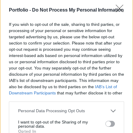
országot az emelkedő amerikai kamatszintekkel
szemben - állapítja meg a Fitch hitelminősítő
Portfolio -
Do Not Process My Personal Information
elemzése. Ukrajna, Törökország és Argentína
If you wish to opt-out of the sale, sharing to third parties, or
lehet az első áldozat.
processing of your personal or sensitive information for
targeted advertising by us, please use the below opt-out
Egy évtizeddel ezelőtt a feltörekvő országok összesített
section to confirm your selection. Please note that after your
adósságállománya 5000 milliárd dollárt tett ki, mostanra
opt-out request is processed you may continue seeing
viszont ez a szám átlépte a 19000 milliárd dollárt, vagyis
interest-based ads based on personal information utilized by
közel megnégyszereződött. Az óriási eladósodottsággal
us or personal information disclosed to third parties prior to
kapcsolatos félelmek most az amerikai kamatemelési
your opt-out. You may separately opt-out of the further
ciklus, az erősödő dollár és a tőkebeáramlás lelassulása
disclosure of your personal information by third parties on the
IAB’s list of downstream participants. This information may
miatt egyre inkább felszínre...
also be disclosed by us to third parties on the
IAB’s List of
Downstream Participants
that may further disclose it to other
third parties.
KEDVES OLVASÓNK!
A keresett cikk a portfolio.hu hírarchívumához
Personal Data Processing Opt Outs
tartozik, melynek olvasása előfizetéses
I want to opt-out of the Sharing of my
regisztrációhoz kötött.
personal data.
Opted In