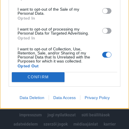
Az előfizetés a következőket tartalmazza:
I want to opt-out of the Sale of my
Portfolio.hu teljes cikkarchívum
Personal Data.
Kötéslisták: BÉT elmúlt 2 év napon belüli
Opted In
kötéslistái
I want to opt-out of processing my
Personal Data for Targeted Advertising.
Opted In
Előfizetés
I want to opt-out of Collection, Use,
Retention, Sale, and/or Sharing of my
Personal Data that Is Unrelated with the
MÁR ELŐFIZETŐNK VAGY?
BEJELENTKEZÉS
Purposes for which it was collected.
Opted Out
CONFIRM
Data Deletion
Data Access
Privacy Policy
© 2026 Portfolio
impresszum
jogi nyilatkozat
süti beállítások
adatvédelem
szerzői jogok
médiaajánlat
karrier