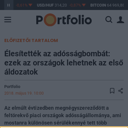
363,17
-0,61%
USD/HUF
314,20
-0,87%
BITCOIN
64 969,88
0
ELŐFIZETŐI TARTALOM
Élesítették az adósságbombát:
ezek az országok lehetnek az első
áldozatok
Portfolio
2018. május 19. 10:00
Az elmúlt évtizedben megnégyszereződött a
feltörekvő piaci országok adósságállománya, ami
mostanra különösen sérülékennyé tett több