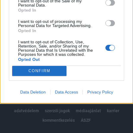
I want to opt-out of the Sale of my
Kötéslisták: BÉT elmúlt 2 év napon belüli
Personal Data.
kötéslistái
Opted In
I want to opt-out of processing my
Előfizetés
Personal Data for Targeted Advertising.
Opted In
I want to opt-out of Collection, Use,
MÁR ELŐFIZETŐNK VAGY?
BEJELENTKEZÉS
Retention, Sale, and/or Sharing of my
Personal Data that Is Unrelated with the
Purposes for which it was collected.
Opted Out
CONFIRM
© 2026 Portfolio
Data Deletion
Data Access
Privacy Policy
impresszum
jogi nyilatkozat
süti beállítások
adatvédelem
szerzői jogok
médiaajánlat
karrier
kommentkezelés
ÁSZF