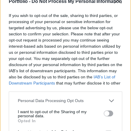
köszönhetően, hogy szép lassan teljesen
Portfolio -
Do Not Process My Personal Information
kiárazódnak a kamatemelések.
If you wish to opt-out of the sale, sharing to third parties, or
Csütörtök reggel 321,52-nél járt a forint az euróval
processing of your personal or sensitive information for
szemben, ez gyakorlatilag megegyezett a csütörtök esti
targeted advertising by us, please use the below opt-out
section to confirm your selection. Please note that after your
árfolyammal. Immár hetek óta nem tud elmozdulni a 321
opt-out request is processed you may continue seeing
körüli tartományból a magyar deviza, a jelek szerint
interest-based ads based on personal information utilized by
továbbra is hiányzik a muníció ehhez. A dollár jegyzése
us or personal information disclosed to third parties prior to
278,32-nél járt, míg az angol font 355,45 forintba került.A
your opt-out. You may separately opt-out of the further
régiós versenytársak közül a lengyel zloty...
disclosure of your personal information by third parties on the
IAB’s list of downstream participants. This information may
also be disclosed by us to third parties on the
IAB’s List of
KEDVES OLVASÓNK!
Downstream Participants
that may further disclose it to other
third parties.
A keresett cikk a portfolio.hu hírarchívumához
tartozik, melynek olvasása előfizetéses
Personal Data Processing Opt Outs
regisztrációhoz kötött.
I want to opt-out of the Sharing of my
personal data.
Az előfizetés a következőket tartalmazza:
Opted In
Portfolio.hu teljes cikkarchívum