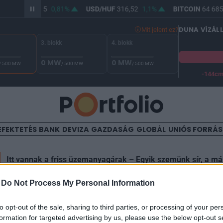
R/HUF
364,65
0,81%
USD/HUF
316,52
1,1%
BITCOIN
64 685,
DUNA VÍZÁL
Mit jelent ez?
3. blokk
4. blokk
0 MW
0 MW
/ 500 MW
/ 500 MW
/ 500 MW
-144c
A Duna vízállása Paksnál -129 cm. A biztonsági határ -144 cm,
EFEKTETÉS
BANK
DEVIZA
GAZDASÁG
GLOBÁL
UNIÓS FORRÁ
Itt vannak a friss üzemanyagárak – Egyik szemünk sír, a má
-
Do Not Process My Personal Information
TALOM
lypont: sosem volt ilyen gy
to opt-out of the sale, sharing to third parties, or processing of your per
formation for targeted advertising by us, please use the below opt-out s