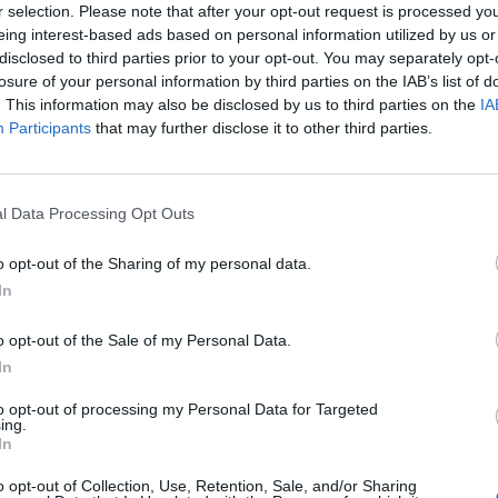
r selection. Please note that after your opt-out request is processed y
eing interest-based ads based on personal information utilized by us or
disclosed to third parties prior to your opt-out. You may separately opt-
losure of your personal information by third parties on the IAB’s list of
. This information may also be disclosed by us to third parties on the
IA
11:01
Participants
that may further disclose it to other third parties.
a forintnak, délelőttre 333 fölé gyengült az euróval
ténelmi csúcsot döntött az árfolyam. Kora délután elér
l Data Processing Opt Outs
ó/forint kurzus. A hazai deviza a régióval együtt esik,
 kedden megjelent cikke sem segítette a forintot.
o opt-out of the Sharing of my personal data.
In
. 12:49 Megosztás 334 az új mélypont Az elmúlt percekben elér
s, ez az új történelmi mélypont. Ma a régiós devizákkal együtt e
o opt-out of the Sale of my Personal Data.
güléséhez hozzájárult...
In
to opt-out of processing my Personal Data for Targeted
ASÓNK!
ing.
In
a portfolio.hu hírarchívumához tartozik, melynek olvasása előf
o opt-out of Collection, Use, Retention, Sale, and/or Sharing
ötött.