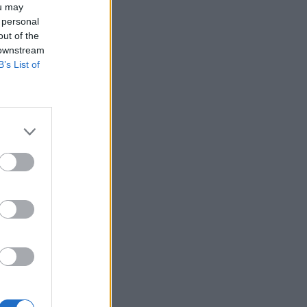
ou may
 personal
out of the
 downstream
B’s List of
 szemben, majd
te a 334-es
 azonban Matolcsy
te a 334-es szintet
sik a forint, azonban
izetéses