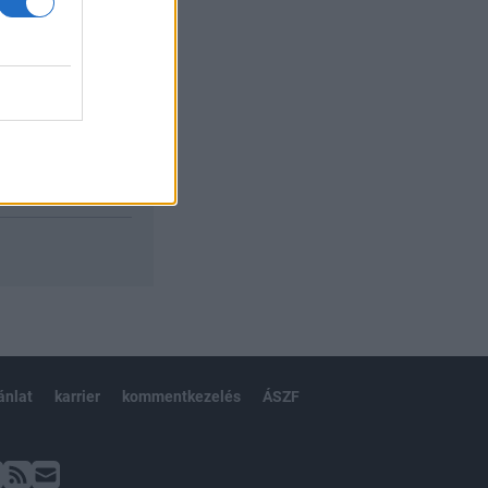
ánlat
karrier
kommentkezelés
ÁSZF