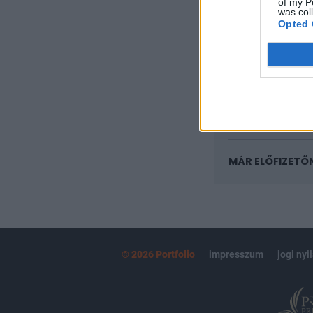
of my P
was col
Az előfizetés a k
Opted 
Portfolio.hu
Kötéslisták:
kötéslistái
MÁR ELŐFIZETŐ
© 2026 Portfolio
impresszum
jogi nyi