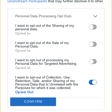
Downstream Participants
that may further disclose it to other
2020. február 27. 19:16 Megosztás Alig változott a forint
third parties.
árfolyama délután Este is 339-es szint alatt maradt az
euró/forint árfolyam, vagyis a nemzetközi piacok komoly
Personal Data Processing Opt Outs
volatilitása csak mérsékelten hatott a magyar
I want to opt-out of the Sharing of my
fizetőeszközre. Ez a szint erősebb...
personal data.
Opted In
KEDVES OLVASÓNK!
I want to opt-out of the Sale of my
Personal Data.
Opted In
A keresett cikk a portfolio.hu hírarchívumához
tartozik, melynek olvasása előfizetéses
I want to opt-out of processing my
regisztrációhoz kötött.
Personal Data for Targeted Advertising.
Opted In
Az előfizetés a következőket tartalmazza:
I want to opt-out of Collection, Use,
Portfolio.hu teljes cikkarchívum
Retention, Sale, and/or Sharing of my
Personal Data that Is Unrelated with the
Kötéslisták: BÉT elmúlt 2 év napon belüli
Purposes for which it was collected.
kötéslistái
Opted Out
CONFIRM
Előfizetés