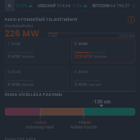
363,14
0,39%
USD/HUF
314,64
0,5%
BITCOIN
64 796,57
0,3
PAKSI ATOMERŐMŰ TELJESÍTMÉNYE
Összteljesítmény
226 MW
0 MW
2000 MW
1. blokk
2. blokk
0 MW
226 MW
/ 500 MW
/ 500 MW
3. blokk
4. blokk
0 MW
0 MW
/ 500 MW
/ 500 MW
DUNA VÍZÁLLÁSA PAKSNÁL
-130 cm
-144cm
-134cm
biztonsági határ
leállási küszöb
Forrás: OVF, HAEA