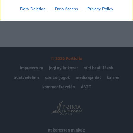
Data Deletion
Data Access
Privacy Policy
MÁR ELŐFIZETŐNK VAGY?
BEJELENTKEZÉS
© 2026 Portfolio
impresszum
jogi nyilatkozat
süti beállítások
adatvédelem
szerzői jogok
médiaajánlat
karrier
kommentkezelés
ÁSZF
Itt keressen minket: