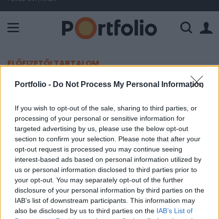
A Paksi Atomerőmű összteljesítménye 226 MW. A Duna vízállá
ELŐFIZETŐI TARTALOM
Belehúzott a forint, távolodik a
Portfolio -
Do Not Process My Personal Information
340-től
If you wish to opt-out of the sale, sharing to third parties, or
processing of your personal or sensitive information for
Portfolio
targeted advertising by us, please use the below opt-out
2020. február 27. 19:16
section to confirm your selection. Please note that after your
opt-out request is processed you may continue seeing
interest-based ads based on personal information utilized by
Az utóbbi napok gyengülése után történelmi
us or personal information disclosed to third parties prior to
mélypontja közelében kezdte a csütörtöki
your opt-out. You may separately opt-out of the further
kereskedést a forint, dáltuán azonban sikerült 339
disclosure of your personal information by third parties on the
IAB’s list of downstream participants. This information may
alatt maradnia az euróval szemben.
also be disclosed by us to third parties on the
IAB’s List of