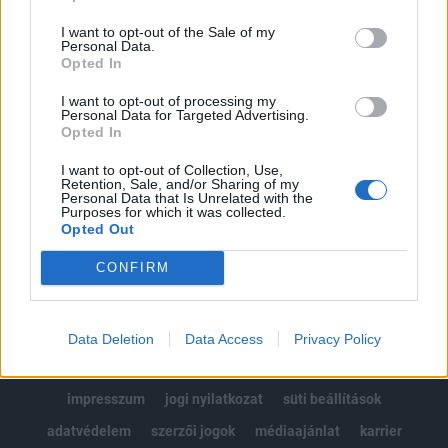
Az előfizetés a következőket tartalmazza:
I want to opt-out of the Sale of my
Portfolio.hu teljes cikkarchívum
Personal Data.
Kötéslisták: BÉT elmúlt 2 év napon belüli
Opted In
kötéslistái
I want to opt-out of processing my
Personal Data for Targeted Advertising.
Opted In
Előfizetés
I want to opt-out of Collection, Use,
Retention, Sale, and/or Sharing of my
Personal Data that Is Unrelated with the
MÁR ELŐFIZETŐNK VAGY?
BEJELENTKEZÉS
Purposes for which it was collected.
Opted Out
CONFIRM
Data Deletion
Data Access
Privacy Policy
© 2026 Portfolio
impresszum
jogi nyilatkozat
süti beállítások
adatvédelem
szerzői jogok
médiaajánlat
karrier