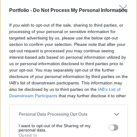
Mégsem épül jövőre új, üvegfödémes kilátó a
Portfolio -
Do Not Process My Personal Information
Panoráma sétányon, a magaspart szélén
If you wish to opt-out of the sale, sharing to third parties, or
Fonyódon - az Infostart beszámolója szerint.
processing of your personal or sensitive information for
targeted advertising by us, please use the below opt-out
A helyi képviselő-testület döntése értelmében a sétánynak
section to confirm your selection. Please note that after your
és környezetének megújításáról is szóló projektből kikerült
opt-out request is processed you may continue seeing
az új kilátó terve, mert szakmai aggályok is
interest-based ads based on personal information utilized by
megfogalmazódtak a költségek mellett - írja a portál a
us or personal information disclosed to third parties prior to
hirbalaton.hu értesüléseire hivatkozva. A Balaton
your opt-out. You may separately opt-out of the further
madártávlatból Kilátók és kilátópontok hálózatba
disclosure of your personal information by third parties on the
IAB’s list of downstream participants. This information may
kapcsolása című nyertes pályázatból...
also be disclosed by us to third parties on the
IAB’s List of
Downstream Participants
that may further disclose it to other
third parties.
KEDVES OLVASÓNK!
A keresett cikk a portfolio.hu hírarchívumához
Personal Data Processing Opt Outs
tartozik, melynek olvasása előfizetéses
I want to opt-out of the Sharing of my
regisztrációhoz kötött.
personal data.
Opted In