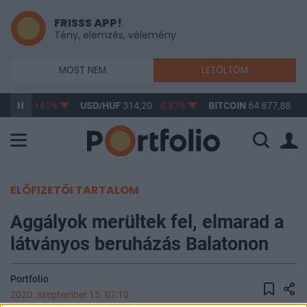
FRISSS APP!
Tény, elemzés, vélemény
MOST NEM
LETÖLTÖM
63,17
-0,61%
USD/HUF
314,20
-0,87%
BITCOIN
64 877,88
-0
ELŐFIZETŐI TARTALOM
Aggályok merültek fel, elmarad a
látványos beruházás Balatonon
Portfolio
2020. szeptember 15. 07:10