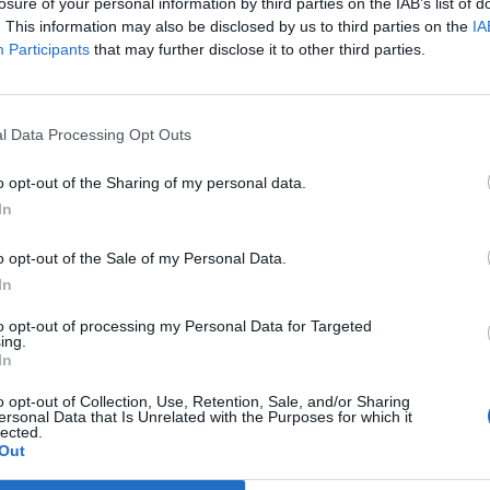
val szemben. Délelőtt utána gyengülni kezdett a forint
losure of your personal information by third parties on the IAB’s list of
. This information may also be disclosed by us to third parties on the
IA
egyzés.
Participants
that may further disclose it to other third parties.
26 Megosztás Ismét gyengülésbe fordult A forint a délelőtti órákr
rt 351-352-es sávba az euróval szemben, és innen egyelőre nem t
 áll az EURHUF, ami...
l Data Processing Opt Outs
o opt-out of the Sharing of my personal data.
ASÓNK!
In
a portfolio.hu hírarchívumához tartozik, melynek olvasása előf
o opt-out of the Sale of my Personal Data.
ötött.
In
övetkezőket tartalmazza:
to opt-out of processing my Personal Data for Targeted
 teljes cikkarchívum
ing.
In
 BÉT elmúlt 2 év napon belüli
o opt-out of Collection, Use, Retention, Sale, and/or Sharing
ersonal Data that Is Unrelated with the Purposes for which it
lected.
Előfizetés
Out