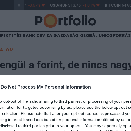
R/HUF
362,97
-0,67%
USD/HUF
313,75
-1,01%
BITCOIN
64 95
EFEKTETÉS
BANK
DEVIZA
GAZDASÁG
GLOBÁL
UNIÓS FORRÁ
TALOM
engül a forint, de nincs nag
-
Do Not Process My Personal Information
to opt-out of the sale, sharing to third parties, or processing of your per
formation for targeted advertising by us, please use the below opt-out s
r selection. Please note that after your opt-out request is processed y
a mozdult a forint árfolyama az euróval szemben a reg
eing interest-based ads based on personal information utilized by us or
l zloty és a cseh korona és kissé gyengüléssel kezdte 
disclosed to third parties prior to your opt-out. You may separately opt-