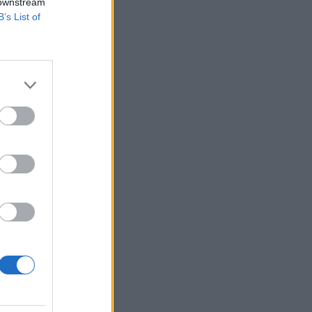
, továbbra is 351
 downstream
B’s List of
a visszatért az
ud kitörni. Fél 12-
izetéses