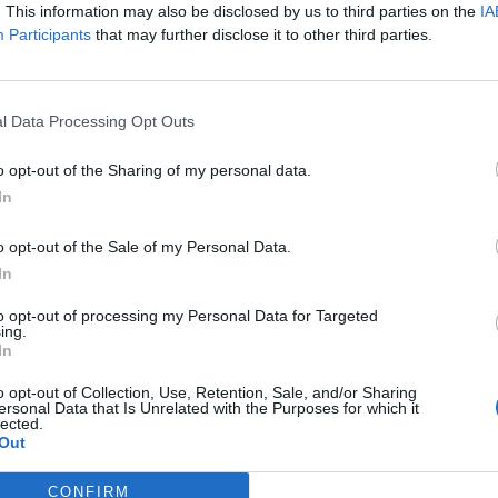
. This information may also be disclosed by us to third parties on the
IA
ügyi és betegségmegelőzési hivatal (CDC) hétfőn tíz napról öt n
Participants
that may further disclose it to other third parties.
k számára kötelezően előírt karantén időtartamát, és hasonló m
dtagok és más közeli kontaktszemélyek kijárási korlátozását. A
az egyre növekvő mértékű bizonyíték...
l Data Processing Opt Outs
ASÓNK!
o opt-out of the Sharing of my personal data.
In
a portfolio.hu hírarchívumához tartozik, melynek olvasása előf
ötött.
o opt-out of the Sale of my Personal Data.
In
övetkezőket tartalmazza:
 teljes cikkarchívum
to opt-out of processing my Personal Data for Targeted
ing.
 BÉT elmúlt 2 év napon belüli
In
o opt-out of Collection, Use, Retention, Sale, and/or Sharing
ersonal Data that Is Unrelated with the Purposes for which it
Előfizetés
lected.
Out
CONFIRM