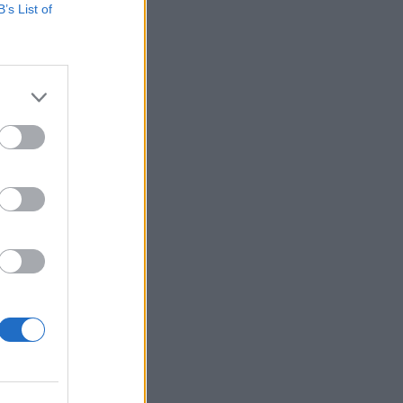
B’s List of
apra csökkentette a
ódon öt napra
 CDC szakemberei
izetéses