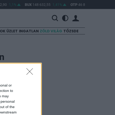
,90
1,1%
BUX
148 632,55
1,41%
OTP
46 890
2,16%
MO
SOK
ÜZLET
INGATLAN
ZÖLD VILÁG
TŐZSDE
én
sonal or
ection to
ou may
al a fertőzött
 personal
out of the
 downstream