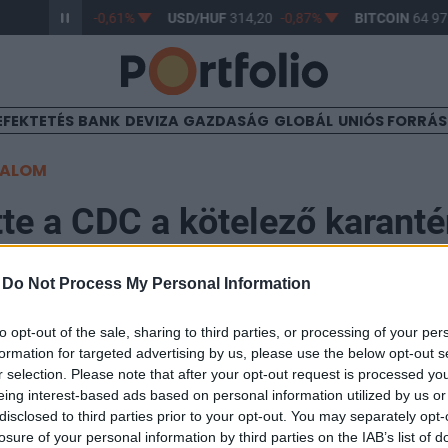
/HUF
363,17
-0,61%
USD/HUF
314,20
-0,87%
BITCOIN
64 972
EFEKTETÉS
BANK
DEVIZA
GAZDASÁG
GLOBÁL
UNIÓS FORRÁ
TALOM
tte a CDC a kötelező karant
mát
-
Do Not Process My Personal Information
to opt-out of the sale, sharing to third parties, or processing of your per
:26
formation for targeted advertising by us, please use the below opt-out s
r selection. Please note that after your opt-out request is processed y
te az amerikai járványügyi és betegségmegelőzési hivat
eing interest-based ads based on personal information utilized by us or
disclosed to third parties prior to your opt-out. You may separately opt-
ra kötelezően előírt karantén időtartamát.
losure of your personal information by third parties on the IAB’s list of