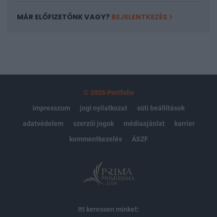
MÁR ELŐFIZETŐNK VAGY?
BEJELENTKEZÉS
© 2026 Portfolio
impresszum
jogi nyilatkozat
süti beállítások
adatvédelem
szerzői jogok
médiaajánlat
karrier
kommentkezelés
ÁSZF
Itt keressen minket: