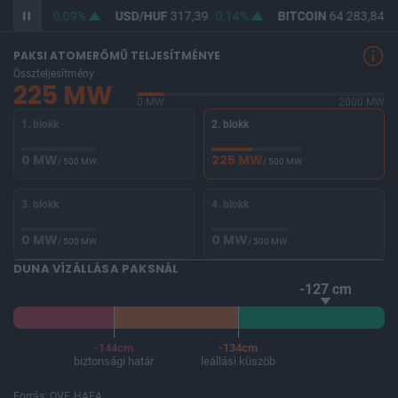
F
365,72
0,09%
USD/HUF
317,39
0,14%
BITCOIN
64 283,84
0
PAKSI ATOMERŐMŰ TELJESÍTMÉNYE
Összteljesítmény
225 MW
0 MW
2000 MW
1. blokk
2. blokk
0 MW
225 MW
/ 500 MW
/ 500 MW
3. blokk
4. blokk
0 MW
0 MW
/ 500 MW
/ 500 MW
DUNA VÍZÁLLÁSA PAKSNÁL
-127 cm
-144cm
-134cm
biztonsági határ
leállási küszöb
Forrás: OVF, HAEA