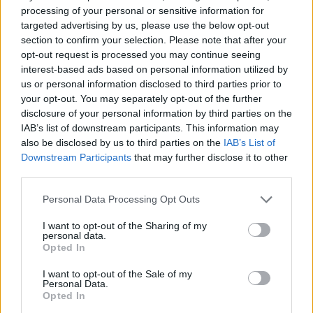
érkezett, elvileg kedvező EU-forrásos hír után is
processing of your personal or sensitive information for
targeted advertising by us, please use the below opt-out
gyengüléssel kezdett pénteken a forint. Ezután
section to confirm your selection. Please note that after your
pedig a délelőtti kereskedésben szakadni kezdett
opt-out request is processed you may continue seeing
a forint a meredeken romló külpiaci hangulatban,
interest-based ads based on personal information utilized by
mert megint komoly aggodalmak törtek elő az
us or personal information disclosed to third parties prior to
your opt-out. You may separately opt-out of the further
európai bankszektorral kapcsolatban, ez pedig
disclosure of your personal information by third parties on the
háttérbe szorította az egyébként vártnál
IAB’s list of downstream participants. This information may
kedvezőbb februári beszerzésimenedzser-
also be disclosed by us to third parties on the
IAB’s List of
indexekkel kapcsolatos adatközléseket is. A piac
Downstream Participants
that may further disclose it to other
third parties.
fókuszába most a Deutsche Bank került, amelynek
részvényárfolyama 10% feletti mínuszba zuhant, a
Personal Data Processing Opt Outs
csődkockázat elleni biztosításának ára pedig
I want to opt-out of the Sharing of my
rekordmértékben ugrott tegnap és ma még tovább
personal data.
emelkedett. A délutáni kereskedésben kissé javult
Opted In
a külpiaci hangulat és a forint is valamelyest
I want to opt-out of the Sale of my
erősödni tudott.
Personal Data.
Opted In