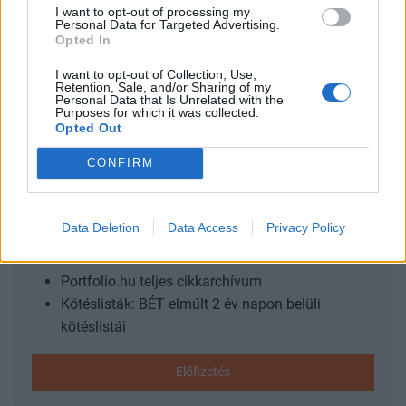
2023. március 24. 17:24 Megosztás Visszaerősödött
I want to opt-out of processing my
valamennyit a forint, miközben megmaradtak a piaci
Personal Data for Targeted Advertising.
Opted In
aggodalmak A forint a péntek kora esti kereskedésre
jórészt ledolgozta a délelőtt elszenvedett komolyabb
I want to opt-out of Collection, Use,
Retention, Sale, and/or Sharing of my
esését, az euró jegyzése 385 közelébe...
Personal Data that Is Unrelated with the
Purposes for which it was collected.
Opted Out
KEDVES OLVASÓNK!
CONFIRM
A keresett cikk a portfolio.hu hírarchívumához
tartozik, melynek olvasása előfizetéses
regisztrációhoz kötött.
Data Deletion
Data Access
Privacy Policy
Az előfizetés a következőket tartalmazza:
Portfolio.hu teljes cikkarchívum
Kötéslisták: BÉT elmúlt 2 év napon belüli
kötéslistái
Előfizetés