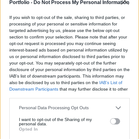
Nógrád Vármegyei Főügyészség kedden az MTI-
Portfolio -
Do Not Process My Personal Information
vel.
If you wish to opt-out of the sale, sharing to third parties, or
A vádirat szerint a 29 éves budapesti férfi terhére hét, 2021
processing of your personal or sensitive information for
targeted advertising by us, please use the below opt-out
májusában és júniusában elkövetett "unokázós" csalás
section to confirm your selection. Please note that after your
róható - írták a közleményben. A férfi társaival az ország
opt-out request is processed you may continue seeing
különböző pontjain hét, 72 és 88 év közötti embert csapott
interest-based ads based on personal information utilized by
be, valótlan történetekkel összesen mintegy 9,5 millió forint
us or personal information disclosed to third parties prior to
értékben csalt ki tőlük készpénzt és ékszereket. A
your opt-out. You may separately opt-out of the further
cselekményeket...
disclosure of your personal information by third parties on the
IAB’s list of downstream participants. This information may
also be disclosed by us to third parties on the
IAB’s List of
KEDVES OLVASÓNK!
Downstream Participants
that may further disclose it to other
third parties.
A keresett cikk a portfolio.hu hírarchívumához
tartozik, melynek olvasása előfizetéses
Personal Data Processing Opt Outs
regisztrációhoz kötött.
I want to opt-out of the Sharing of my
personal data.
Az előfizetés a következőket tartalmazza:
Opted In
Portfolio.hu teljes cikkarchívum