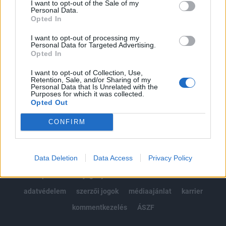
I want to opt-out of the Sale of my
Kötéslisták: BÉT elmúlt 2 év napon belüli
Personal Data.
kötéslistái
Opted In
I want to opt-out of processing my
Előfizetés
Personal Data for Targeted Advertising.
Opted In
I want to opt-out of Collection, Use,
MÁR ELŐFIZETŐNK VAGY?
BEJELENTKEZÉS
Retention, Sale, and/or Sharing of my
Personal Data that Is Unrelated with the
Purposes for which it was collected.
Opted Out
CONFIRM
Data Deletion
Data Access
Privacy Policy
© 2026 Portfolio
impresszum
jogi nyilatkozat
süti beállítások
adatvédelem
szerzői jogok
médiaajánlat
karrier
kommentkezelés
ÁSZF