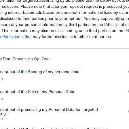
formation for targeted advertising by us, please use the below opt-out s
r selection. Please note that after your opt-out request is processed y
eing interest-based ads based on personal information utilized by us or
disclosed to third parties prior to your opt-out. You may separately opt-
losure of your personal information by third parties on the IAB’s list of
barométer felmérés szerint azokban az uniós tagálla
. This information may also be disclosed by us to third parties on the
IA
 be az eurót, a lakosság többsége (60 százaléka) úgy 
Participants
that may further disclose it to other third parties.
tőeszköz pozitív hatást gyakorol az eurót már használó
ai Bizottság hétfőn közzétett felmérésében.
l Data Processing Opt Outs
ilisában készült abban a hat euróövezeten kívüli tagállamban, 
rszágban, Magyarországon, Lengyelországban, Romániában és
o opt-out of the Sharing of my personal data.
ötelezték magukat az euró bevezetése mellett. A felmérés szerin
In
hogy az euró bevezetése pozitív következményekkel járna egyrészt
o opt-out of the Sale of my Personal Data.
In
ASÓNK!
to opt-out of processing my Personal Data for Targeted
a portfolio.hu hírarchívumához tartozik, melynek olvasása előf
ing.
ötött.
In
övetkezőket tartalmazza: