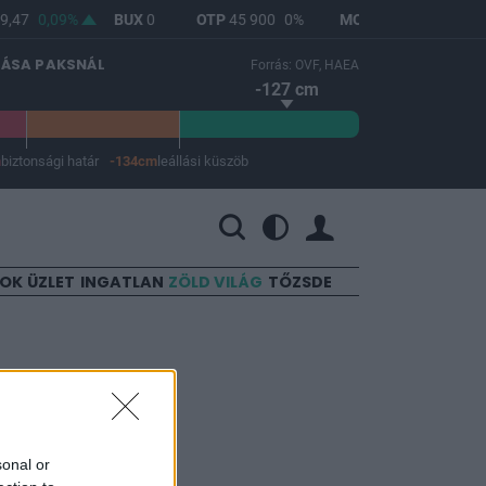
9,47
0,09%
BUX
0
OTP
45 900
0%
MOL
4 692
1,12%
LÁSA PAKSNÁL
Forrás: OVF, HAEA
-127 cm
m
biztonsági határ
-134cm
leállási küszöb
 a leállási küszöb -134 cm.
SOK
ÜZLET
INGATLAN
ZÖLD VILÁG
TŐZSDE
az euró
sonal or