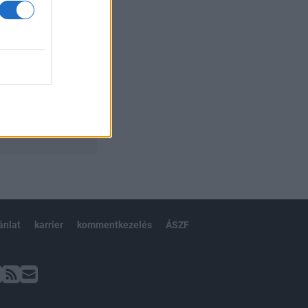
ánlat
karrier
kommentkezelés
ÁSZF