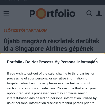
A Paksi Atomerőmű összteljesítménye 226 MW. A Duna vízállá
ELŐFIZETŐI TARTALOM
Újabb megrázó részletek derültek
ki a Singapore Airlines gépének
balesetéről
Portfolio -
Do Not Process My Personal Information
MTI
If you wish to opt-out of the sale, sharing to third parties, or
2024. május 23. 17:48
processing of your personal or sensitive information for
targeted advertising by us, please use the below opt-out
Koponya-, agy-, illetve gerincsérülést szenvedtek
section to confirm your selection. Please note that after your
a heves turbulencia miatt Thaiföldön
opt-out request is processed you may continue seeing
kényszerleszállást végrehajtó szingapúri
interest-based ads based on personal information utilized by
us or personal information disclosed to third parties prior to
repülőgép utasai - közölte a bangkoki kórház