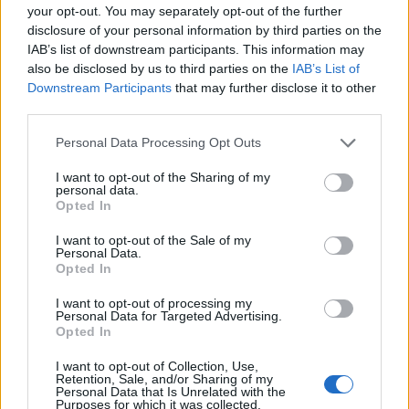
your opt-out. You may separately opt-out of the further
igazgatója. A Singapore Airlines gépén
disclosure of your personal information by third parties on the
tartózkodók közül húsz embert még mindig a
IAB’s list of downstream participants. This information may
thaiföldi főváros kórházának intenzív osztályán
also be disclosed by us to third parties on the
IAB’s List of
Downstream Participants
that may further disclose it to other
ápolnak.
third parties.
A Boing 777-300ER típusú repülőgép kedden
Personal Data Processing Opt Outs
kényszerleszállást hajtott végre Bangkokban, miután
"heves és váratlan" légörvénybe került Mianmar felett. Az
I want to opt-out of the Sharing of my
personal data.
átéltek rémséges hatással voltak a London-Szingapúr
Opted In
között közlekedő SQ321-es járat 211 utasára és a 18 fős
legénységre - jelentette az AFP Bangkokból az utasokra
I want to opt-out of the Sale of my
Personal Data.
hivatkozva. Egy 73 éves brit férfi - feltehetően szívroham...
Opted In
I want to opt-out of processing my
Personal Data for Targeted Advertising.
KEDVES OLVASÓNK!
Opted In
A keresett cikk a portfolio.hu hírarchívumához
I want to opt-out of Collection, Use,
tartozik, melynek olvasása előfizetéses
Retention, Sale, and/or Sharing of my
Personal Data that Is Unrelated with the
regisztrációhoz kötött.
Purposes for which it was collected.