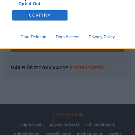
Opted Out
Az előfizetés a következőket tartalmazza:
Portfolio.hu teljes cikkarchívum
CONFIRM
Kötéslisták: BÉT elmúlt 2 év napon belüli
kötéslistái
Data Deletion
Data Access
Privacy Policy
Előfizetés
MÁR ELŐFIZETŐNK VAGY?
BEJELENTKEZÉS
© 2026 Portfolio
impresszum
jogi nyilatkozat
süti beállítások
adatvédelem
szerzői jogok
médiaajánlat
karrier