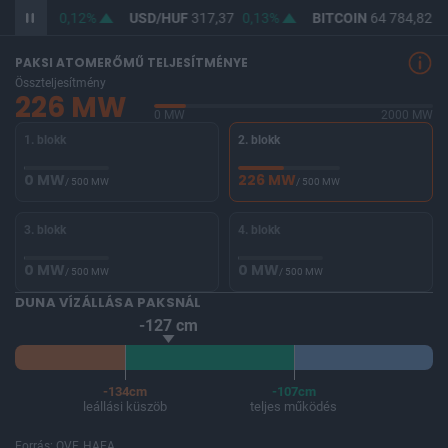
F
365,83
0,12%
USD/HUF
317,37
0,13%
BITCOIN
64 784,82
0
PAKSI ATOMERŐMŰ TELJESÍTMÉNYE
Összteljesítmény
226 MW
0 MW
2000 MW
1. blokk
2. blokk
0 MW
226 MW
/ 500 MW
/ 500 MW
3. blokk
4. blokk
0 MW
0 MW
/ 500 MW
/ 500 MW
DUNA VÍZÁLLÁSA PAKSNÁL
-127 cm
-134cm
-107cm
leállási küszöb
teljes működés
Forrás: OVF, HAEA