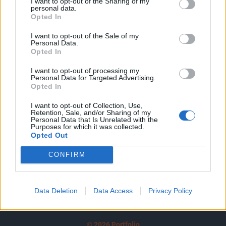
I want to opt-out of the Sharing of my
A keresett cikk a portfolio.hu hírarchívumához
personal data.
tartozik, melynek olvasása előfizetéses
Opted In
regisztrációhoz kötött.
I want to opt-out of the Sale of my
Personal Data.
Az előfizetés a következőket tartalmazza:
Opted In
Portfolio.hu teljes cikkarchívum
I want to opt-out of processing my
Kötéslisták: BÉT elmúlt 2 év napon belüli
Personal Data for Targeted Advertising.
kötéslistái
Opted In
I want to opt-out of Collection, Use,
Előfizetés
Retention, Sale, and/or Sharing of my
Personal Data that Is Unrelated with the
Purposes for which it was collected.
Opted Out
MÁR ELŐFIZETŐNK VAGY?
BEJELENTKEZÉS
CONFIRM
Data Deletion
Data Access
Privacy Policy
© 2026 Portfolio