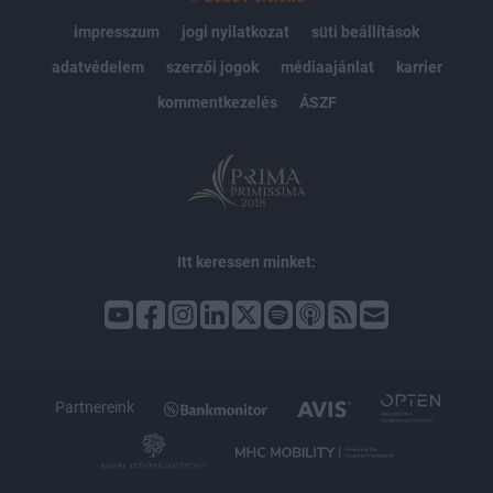
impresszum
jogi nyilatkozat
süti beállítások
adatvédelem
szerzői jogok
médiaajánlat
karrier
kommentkezelés
ÁSZF
Itt keressen minket:
Partnereink