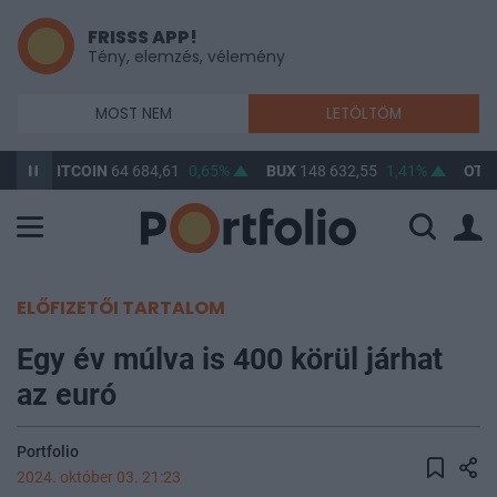
FRISSS APP!
Tény, elemzés, vélemény
MOST NEM
LETÖLTÖM
%
BITCOIN
64 684,61
0,65%
BUX
148 632,55
1,41%
OTP
ELŐFIZETŐI TARTALOM
Egy év múlva is 400 körül járhat
az euró
Portfolio
2024. október 03. 21:23