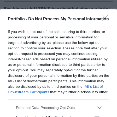
Egy hónap alatt 396,3-ig erősödhet vissza a forint
a mostani 400 feletti szintről, 3 hónapos távon
Portfolio -
Do Not Process My Personal Information
395-ig, de aztán féléves és egyéves távon 400-nál
lehet az euró árfolyama – ez derült ki a Reuters
If you wish to opt-out of the sale, sharing to third parties, or
ma közzétett elemzői felmérésének medián
processing of your personal or sensitive information for
adataiból.
targeted advertising by us, please use the below opt-out
section to confirm your selection. Please note that after your
opt-out request is processed you may continue seeing
A hírügynökség havonta végzi a felmérését, most a
interest-based ads based on personal information utilized by
napokban begyűjtött válaszok alapján adta ki az
us or personal information disclosed to third parties prior to
összesítést. Ebből az látszik, hogy az egy hónappal ezelőtt
your opt-out. You may separately opt-out of the further
1 éves távra jósolt 395,5-ös árfolyam most 400,2-re ugrott
disclosure of your personal information by third parties on the
az időközben bekövetkezett forintgyengülés mellett.
IAB’s list of downstream participants. This information may
Budapest Economic Forum 2024A forintárfolyam
also be disclosed by us to third parties on the
IAB’s List of
kilátásairól részletesen szó lesz a Portfolio október...
Downstream Participants
that may further disclose it to other
third parties.
Personal Data Processing Opt Outs
KEDVES OLVASÓNK!