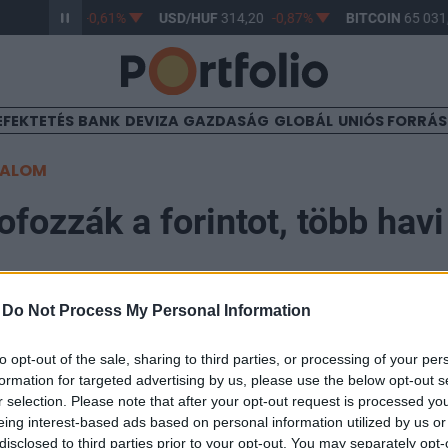
HUF
363,17
-0,61%
USD/HUF
314,20
-0,87%
BITCOIN
65 031,
EFEKTETÉS
BANK
DEVIZA
GAZDASÁG
GLOBÁL
UNIÓS FORRÁ
TALOM
pofozzák a forintot, több hav
-
Do Not Process My Personal Information
18
to opt-out of the sale, sharing to third parties, or processing of your per
formation for targeted advertising by us, please use the below opt-out s
ödés után szerdán 400-nál kezdte a napot a forint az e
r selection. Please note that after your opt-out request is processed y
kormányzati élénkítőcsomag bejelentésével párhuzamo
eing interest-based ads based on personal information utilized by us or
disclosed to third parties prior to your opt-out. You may separately opt-