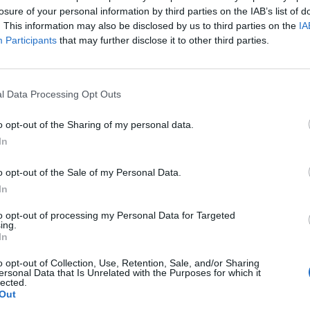
jegyzése. Az igazán fontos makrogazdasági események
losure of your personal information by third parties on the IAB’s list of
a Budapest Economic Forum, ahol a hazai gazdaságpolit
. This information may also be disclosed by us to third parties on the
IA
s délután az Európai Központi Bank kamatdöntése is m
Participants
that may further disclose it to other third parties.
1:18 Megosztás Este sem bírja a forint Az amerikai tőzsdék erő
ár folyamatosan erősödik a forinthoz képest, már egészen 369,
l Data Processing Opt Outs
árfolyamának alakulása Forrás:...
o opt-out of the Sharing of my personal data.
In
ASÓNK!
a portfolio.hu hírarchívumához tartozik, melynek olvasása előf
o opt-out of the Sale of my Personal Data.
ötött.
In
övetkezőket tartalmazza:
to opt-out of processing my Personal Data for Targeted
ing.
 teljes cikkarchívum
In
 BÉT elmúlt 2 év napon belüli
o opt-out of Collection, Use, Retention, Sale, and/or Sharing
ersonal Data that Is Unrelated with the Purposes for which it
lected.
Out
Előfizetés