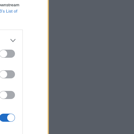
re holnap kerül
 downstream
ika döntéshozói
B’s List of
egtörténik.
södésével
8-ig csúszott le az
izetéses