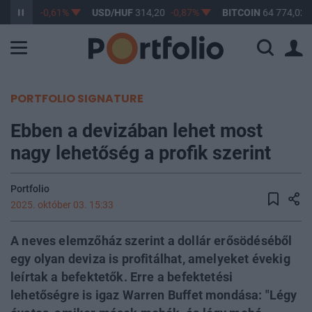
363,17
-0,61%
USD/HUF
314,20
-0,87%
BITCOIN
64 774,02
PORTFOLIO SIGNATURE
Ebben a devizában lehet most
nagy lehetőség a profik szerint
Portfolio
2025. október 03. 15:33
A neves elemzőház szerint a dollár erősödéséből
egy olyan deviza is profitálhat, amelyeket évekig
leírtak a befektetők. Erre a befektetési
lehetőségre is igaz Warren Buffet mondása: "Légy