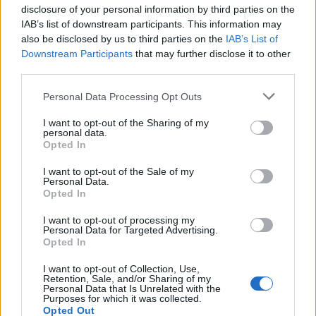
disclosure of your personal information by third parties on the
IAB’s list of downstream participants. This information may
Elemzésükben egyet emelnek ki, amelyben 10 éve
also be disclosed by us to third parties on the
IAB’s List of
nem látott lehetőségek lehetnek.
Downstream Participants
that may further disclose it to other
third parties.
Különösen érdekes ez annak fényében, hogy egy
Personal Data Processing Opt Outs
olyan európai országról van szó, amit évek óta
lenéznek a befektetők. A Morgan Stanley szerint a
I want to opt-out of the Sharing of my
personal data.
forint után ők lehetnek a nagy nyertesek.
Opted In
I want to opt-out of the Sale of my
Personal Data.
Opted In
SIGNATURE PRO-VAL EZT A CIKKET IS EL
TUDNÁD OLVASNI!
I want to opt-out of processing my
Personal Data for Targeted Advertising.
Ez a cikk folytatódik, de csak Portfolio Signature
Opted In
előfizetéssel olvasható tovább.
A Signature PRO
I want to opt-out of Collection, Use,
szolgáltatás havi díja
2 990
forint
. A hozzáférés egy
Retention, Sale, and/or Sharing of my
Personal Data that Is Unrelated with the
évre is megvásárolható, amelynek díja
29 845
forint
,
Purposes for which it was collected.
Opted Out
az éves előfizetés keretében tehát 10 havi díjért