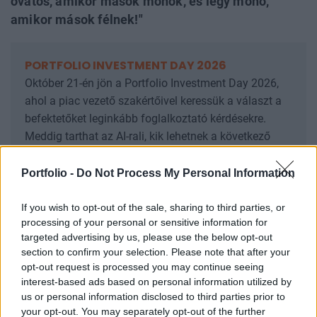
óvatos, amikor mások mohók, és légy mohó,
amikor mások félnek!"
PORTFOLIO INVESTMENT DAY 2026
Október 21-én jön a Portfolio Investment Day 2026,
ahol a piac vezető szakértőivel keressük a választ a
befektetőket leginkább foglalkoztató kérdésekre.
Meddig tarthat az AI-rali, kik lehetnek a következő
évek nyertesei, mire számíthatunk a részvény-,
kötvény-, nyersanyag- és kriptopiacokon, és hogyan
Portfolio -
Do Not Process My Personal Information
érdemes portfóliót építeni egy gyorsan változó
világban? Jelentkezz most, és szerezz első kézből
If you wish to opt-out of the sale, sharing to third parties, or
processing of your personal or sensitive information for
befektetési ötleteket!
targeted advertising by us, please use the below opt-out
Információ és jelentkezés
section to confirm your selection. Please note that after your
opt-out request is processed you may continue seeing
interest-based ads based on personal information utilized by
A Morgan Stanley az elemzésében áttekintette,
us or personal information disclosed to third parties prior to
milyen lehetőségek vannak a devizákban.
your opt-out. You may separately opt-out of the further