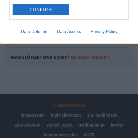
cserébe 12 havi szolgáltatást kapnak olvasóink.
CONFIRM
További információ és csatlakozás az alábbi gombra
kattintva!
Data Deletion
Data Access
Privacy Policy
Signature előfizetés
MÁR ELŐFIZETŐNK VAGY?
BEJELENTKEZÉS
© 2026 Portfolio
impresszum
jogi nyilatkozat
süti beállítások
adatvédelem
szerzői jogok
médiaajánlat
karrier
kommentkezelés
ÁSZF