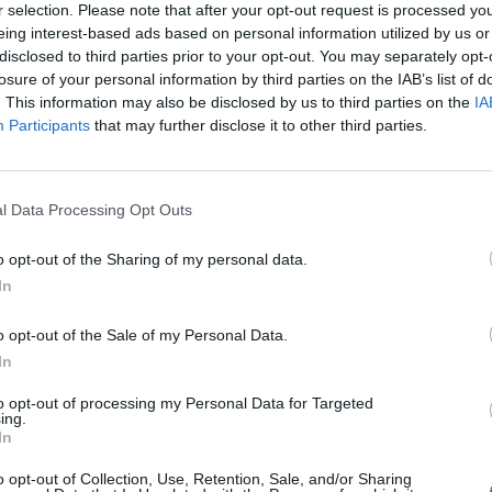
r selection. Please note that after your opt-out request is processed y
eing interest-based ads based on personal information utilized by us or
disclosed to third parties prior to your opt-out. You may separately opt-
losure of your personal information by third parties on the IAB’s list of
rint tovább csökkent a munkanélküliség a március-má
. This information may also be disclosed by us to third parties on the
IA
 hónapos mozgóátlag alapján. A munkanélküliség elôb
Participants
that may further disclose it to other third parties.
sökkent, mely 0.5%ponttal maradt el az egy évvel koráb
isban 6.9, májusban 6.7%-os volt a munkanélküliségi ráta egyhav
l Data Processing Opt Outs
sban a munkanélküliségi ráta 8.6% volt. A munkanélküliek szá
érséklôdött az egy évvel korábbi 286 ezerrôl. Az összes munkan
o opt-out of the Sharing of my personal data.
bben nem talált állást, a munkanélküliség átlagos...
In
o opt-out of the Sale of my Personal Data.
ASÓNK!
In
a portfolio.hu hírarchívumához tartozik, melynek olvasása előf
to opt-out of processing my Personal Data for Targeted
ötött.
ing.
In
övetkezőket tartalmazza:
o opt-out of Collection, Use, Retention, Sale, and/or Sharing
 teljes cikkarchívum