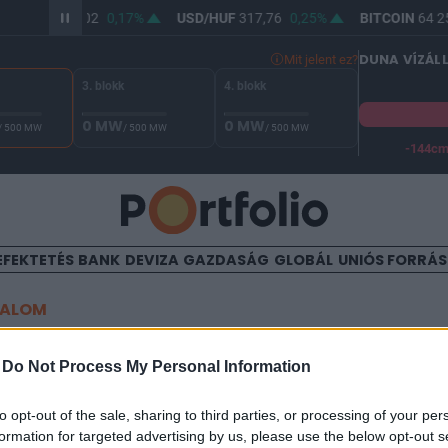
UR/HUF
366,02
0,17%
USD/HUF
317,76
0,25%
BITCOIN
64 25
DUNA VÍZÁL
Mit jelent ez?
3. blokk
4. blokk
0 MW
0 MW
/ 500 MW
/ 500 MW
/ 500 MW
-144c
A Duna vízállása Paksnál -127 cm. A biztonsági határ -144 cm,
EFEKTETÉS
BANK
DEVIZA
GAZDASÁG
GLOBÁL
UNIÓS FORRÁ
TALOM
dik a csökkenô munkanélkül
-
Do Not Process My Personal Information
to opt-out of the sale, sharing to third parties, or processing of your per
formation for targeted advertising by us, please use the below opt-out s