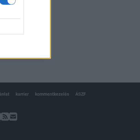
ánlat
karrier
kommentkezelés
ÁSZF