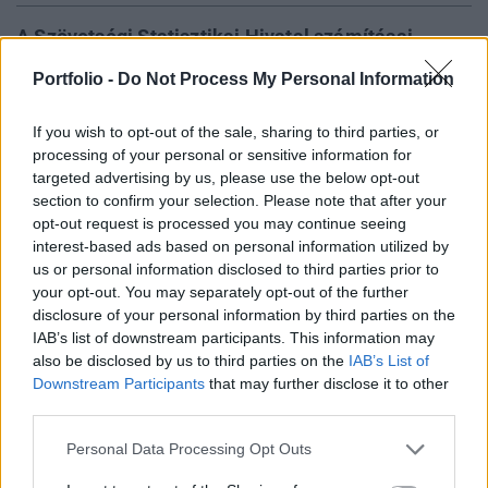
A Szövetségi Statisztikai Hivatal számításai
szerint az idei év második negyedévében
Portfolio -
Do Not Process My Personal Information
Németországban a GDP volumene mintegy 3.1%-
kal haladta meg a tavalyi év azonos idôszakában
If you wish to opt-out of the sale, sharing to third parties, or
megtermelt értéket és 1.1%-kal bôvült az elsô
processing of your personal or sensitive information for
negyedévhez képest.
targeted advertising by us, please use the below opt-out
section to confirm your selection. Please note that after your
opt-out request is processed you may continue seeing
A növekedés az elmúlt két évben a leggyorsabb ütemű volt,
interest-based ads based on personal information utilized by
melyet leginkább az export gyors felfutása idézett elô. A
us or personal information disclosed to third parties prior to
GDP volumennövekedése az elsô negyedévben 0.8%-ot tett
your opt-out. You may separately opt-out of the further
ki. A kivitel dinamikájának emelkedésében meghatározó
disclosure of your personal information by third parties on the
volt az euró dollárral szembeni értékvesztése, mely
IAB’s list of downstream participants. This information may
megnövelte a német termékek versenyképességét az
also be disclosed by us to third parties on the
IAB’s List of
amerikai piacokon. A közös valuta kb. 20%-ot...
Downstream Participants
that may further disclose it to other
third parties.
Personal Data Processing Opt Outs
KEDVES OLVASÓNK!