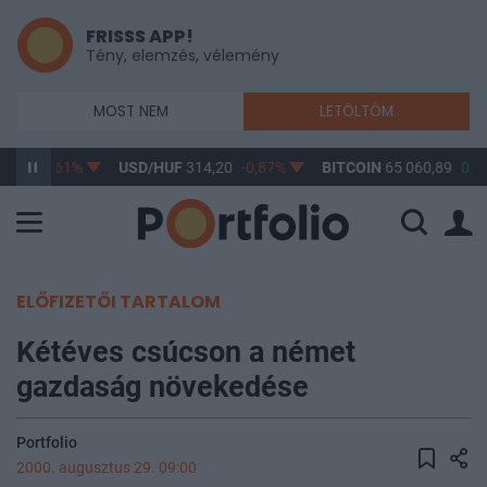
FRISSS APP!
Tény, elemzés, vélemény
MOST NEM
LETÖLTÖM
3,17
-0,61%
USD/HUF
314,20
-0,87%
BITCOIN
65 060,89
0,2
ELŐFIZETŐI TARTALOM
Kétéves csúcson a német
gazdaság növekedése
Portfolio
2000. augusztus 29. 09:00