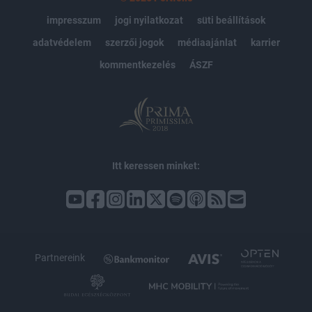
impresszum
jogi nyilatkozat
süti beállítások
adatvédelem
szerzői jogok
médiaajánlat
karrier
kommentkezelés
ÁSZF
Itt keressen minket:
Partnereink