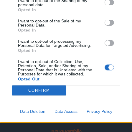
I want to opt-out of the Sharing of my
A keresett cikk a portfolio.hu hírarchívumához
personal data.
tartozik, melynek olvasása előfizetéses
Opted In
regisztrációhoz kötött.
I want to opt-out of the Sale of my
Personal Data.
Az előfizetés a következőket tartalmazza:
Opted In
Portfolio.hu teljes cikkarchívum
I want to opt-out of processing my
Kötéslisták: BÉT elmúlt 2 év napon belüli
Personal Data for Targeted Advertising.
kötéslistái
Opted In
I want to opt-out of Collection, Use,
Előfizetés
Retention, Sale, and/or Sharing of my
Personal Data that Is Unrelated with the
Purposes for which it was collected.
Opted Out
MÁR ELŐFIZETŐNK VAGY?
BEJELENTKEZÉS
CONFIRM
Data Deletion
Data Access
Privacy Policy
© 2026 Portfolio