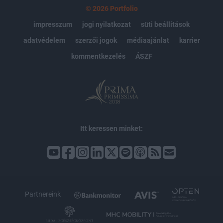
© 2026 Portfolio
impresszum
jogi nyilatkozat
süti beállítások
adatvédelem
szerzői jogok
médiaajánlat
karrier
kommentkezelés
ÁSZF
Itt keressen minket:
Partnereink