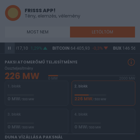
FRISSS APP!
Tény, elemzés, vélemény
MOST NEM
LETÖLTÖM
D/HUF
317,10
1,29%
BITCOIN
64 405,93
-0,3%
BUX
146 563,
PAKSI ATOMERŐMŰ TELJESÍTMÉNYE
Összteljesítmény
226 MW
0 MW
2000 MW
1. blokk
2. blokk
0 MW
226 MW
/ 500 MW
/ 500 MW
3. blokk
4. blokk
0 MW
0 MW
/ 500 MW
/ 500 MW
DUNA VÍZÁLLÁSA PAKSNÁL