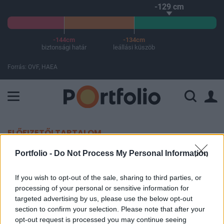
-129 cm
-144cm
-134cm
biztonsági határ
leállási küszöb
Forrás: OVF, HAEA
A Paksi Atomerőmű összteljesítménye 226 MW. A Duna vízállá
ELŐFIZETŐI TARTALOM
Váratlan csökkenés a német
Portfolio -
Do Not Process My Personal Information
rendelésállományban, romló
If you wish to opt-out of the sale, sharing to third parties, or
kilátások
processing of your personal or sensitive information for
targeted advertising by us, please use the below opt-out
section to confirm your selection. Please note that after your
Portfolio
opt-out request is processed you may continue seeing