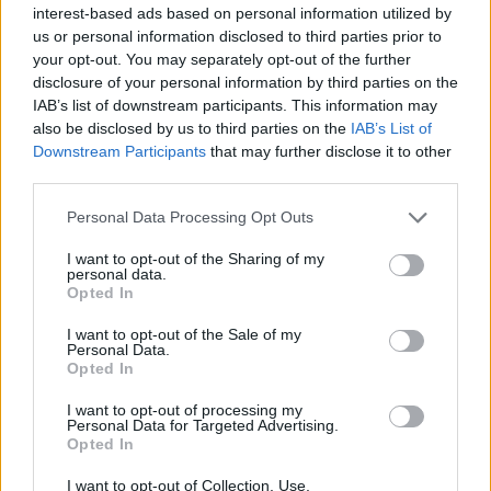
2001. szeptember 06. 17:25
interest-based ads based on personal information utilized by
us or personal information disclosed to third parties prior to
Váratlan csökkenést mutatott júliusban a
your opt-out. You may separately opt-out of the further
disclosure of your personal information by third parties on the
feldolgozóipari rendelésállomány
IAB’s list of downstream participants. This information may
Németországban. Az elemzők 0.4%-os
also be disclosed by us to third parties on the
IAB’s List of
növekedésre számítottak, ezzel szemben a
Downstream Participants
that may further disclose it to other
tényadat -1.4% lett. A rendelésállomány az idei
third parties.
évben 6 hónapban mutatott már csökkenést.
Personal Data Processing Opt Outs
Az előző év azonos időszakához képest a
I want to opt-out of the Sharing of my
personal data.
rendelésállomány 4.4%-kal maradt el. A legjelentősebb
Opted In
csökkenés az exportrendeléseknél következett be, itt is
kiemelhetőek a gépipari berendezések. A német ipar
I want to opt-out of the Sale of my
Personal Data.
teljesítményének várható további romlása a hazi kivitelre is
Opted In
érdemi hatást gyakorolhat. Ennek tükrében a hazai
exportkivitel érezhető további lassulása várható. A német...
I want to opt-out of processing my
Personal Data for Targeted Advertising.
Opted In
KEDVES OLVASÓNK!
I want to opt-out of Collection, Use,