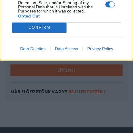
Retention, Sale, and/or Sharing of my
Personal Data that Is Unrelated with the
A keresett cikk a portfolio.hu hírarchívumához
Purposes for which it was collected.
tartozik, melynek olvasása előfizetéses
Opted Out
regisztrációhoz kötött.
CONFIRM
Az előfizetés a következőket tartalmazza:
Portfolio.hu teljes cikkarchívum
Kötéslisták: BÉT elmúlt 2 év napon belüli
Data Deletion
Data Access
Privacy Policy
kötéslistái
Előfizetés
MÁR ELŐFIZETŐNK VAGY?
BEJELENTKEZÉS