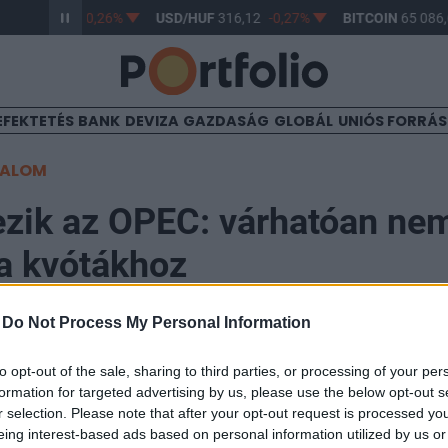
HUF
364,47
-0,26%
USD/HUF
316,12
-0,27%
BITCOIN
65 086,
EFEKTETÉS
BANK
DEVIZA
GAZDASÁG
GLOBÁL
UNIÓS FORRÁ
TALOM
zik az OPEC: várhatóan ne
a kvótákhoz
-
Do Not Process My Personal Information
09:00
to opt-out of the sale, sharing to third parties, or processing of your per
formation for targeted advertising by us, please use the below opt-out s
eznek az OPEC tagországok olajminiszterei Bécsben,
r selection. Please note that after your opt-out request is processed y
zásáról. A piac egyelőre nem vár kvótacsökkentést a vi
eing interest-based ads based on personal information utilized by us or