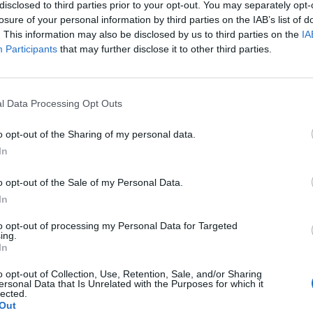
ek 40%-át adó karteltől. OPEC források szerint a szer
disclosed to third parties prior to your opt-out. You may separately opt-
ecsülni az agregált kereslet csökkenését, és csak ezu
losure of your personal information by third parties on the IAB’s list of
. This information may also be disclosed by us to third parties on the
IA
yiség változtatásáról.
Participants
that may further disclose it to other third parties.
tovább estek a nemzetközi árupiacokon, a novemberi crude hatá
z OPEC által irányadónak tekintett, több kőolajféleségből előáll
számított átlagár tegnap 20.51 USD volt, mely jóval alacsonyab
l Data Processing Opt Outs
D-nél. Az OPEC jelenleg összesen 23.2 m hordó olajat engedélyez.
o opt-out of the Sharing of my personal data.
In
ASÓNK!
o opt-out of the Sale of my Personal Data.
a portfolio.hu hírarchívumához tartozik, melynek olvasása előf
In
ötött.
to opt-out of processing my Personal Data for Targeted
övetkezőket tartalmazza:
ing.
In
 teljes cikkarchívum
 BÉT elmúlt 2 év napon belüli
o opt-out of Collection, Use, Retention, Sale, and/or Sharing
ersonal Data that Is Unrelated with the Purposes for which it
lected.
Out