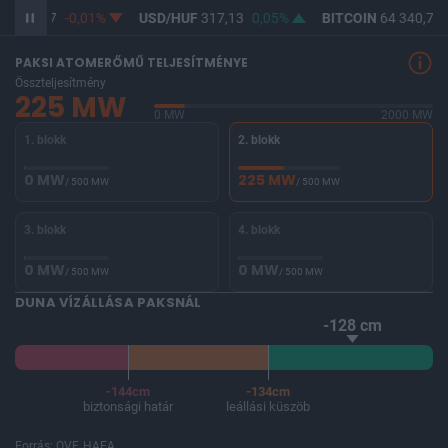
F
365,37
-0,01%
USD/HUF
317,13
0,05%
BITCOIN
64 340,74
PAKSI ATOMERŐMŰ TELJESÍTMÉNYE
Összteljesítmény
225 MW
0 MW
2000 MW
1. blokk
2. blokk
0 MW
225 MW
/ 500 MW
/ 500 MW
3. blokk
4. blokk
0 MW
0 MW
/ 500 MW
/ 500 MW
DUNA VÍZÁLLÁSA PAKSNÁL
-128 cm
-144cm
-134cm
biztonsági határ
leállási küszöb
Forrás: OVF, HAEA