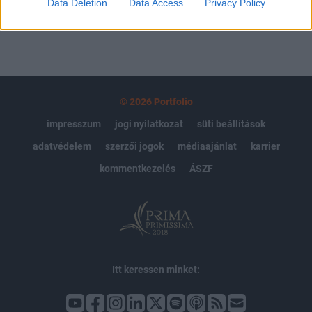
Data Deletion
Data Access
Privacy Policy
© 2026 Portfolio
impresszum
jogi nyilatkozat
süti beállítások
adatvédelem
szerzői jogok
médiaajánlat
karrier
kommentkezelés
ÁSZF
Itt keressen minket: