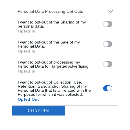
olajtermelő országok exportkorlátozásának mértéke, mely
90%-a az OPEC által kívánatosnak vélt 500,000
Personal Data Processing Opt Outs
hordónak....
I want to opt-out of the Sharing of my
personal data.
Opted In
KEDVES OLVASÓNK!
I want to opt-out of the Sale of my
A keresett cikk a portfolio.hu hírarchívumához
Personal Data.
Opted In
tartozik, melynek olvasása előfizetéses
regisztrációhoz kötött.
I want to opt-out of processing my
Personal Data for Targeted Advertising.
Az előfizetés a következőket tartalmazza:
Opted In
Portfolio.hu teljes cikkarchívum
I want to opt-out of Collection, Use,
Kötéslisták: BÉT elmúlt 2 év napon belüli
Retention, Sale, and/or Sharing of my
Personal Data that Is Unrelated with the
kötéslistái
Purposes for which it was collected.
Opted Out
Előfizetés
CONFIRM
MÁR ELŐFIZETŐNK VAGY?
BEJELENTKEZÉS