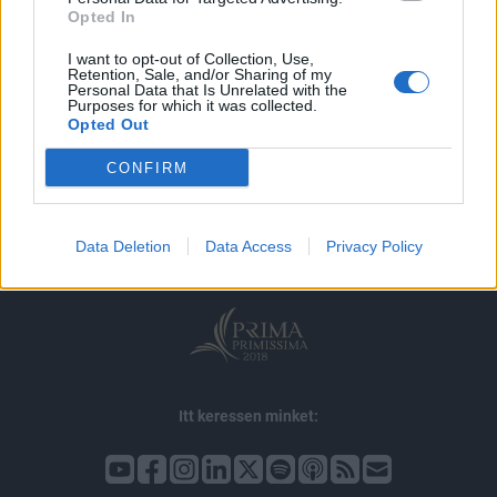
Opted In
I want to opt-out of Collection, Use,
Retention, Sale, and/or Sharing of my
Personal Data that Is Unrelated with the
Purposes for which it was collected.
Opted Out
© 2026 Portfolio
CONFIRM
impresszum
jogi nyilatkozat
süti beállítások
adatvédelem
szerzői jogok
médiaajánlat
karrier
Data Deletion
Data Access
Privacy Policy
kommentkezelés
ÁSZF
Itt keressen minket: