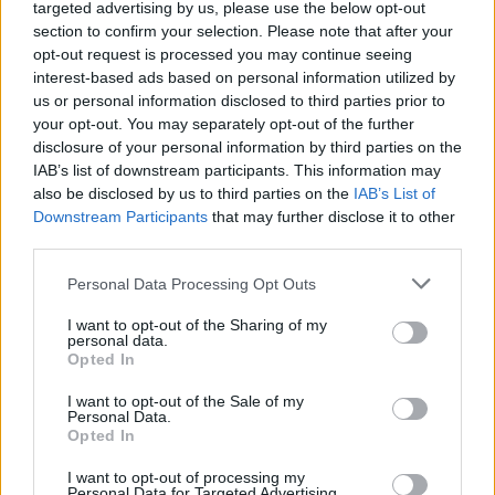
targeted advertising by us, please use the below opt-out
külkereskedelmi hiány (154 millió euró) valamivel
section to confirm your selection. Please note that after your
magasabb volt az általa vártnál, de a valós szám...
opt-out request is processed you may continue seeing
interest-based ads based on personal information utilized by
us or personal information disclosed to third parties prior to
KEDVES OLVASÓNK!
your opt-out. You may separately opt-out of the further
disclosure of your personal information by third parties on the
A keresett cikk a portfolio.hu hírarchívumához
IAB’s list of downstream participants. This information may
tartozik, melynek olvasása előfizetéses
also be disclosed by us to third parties on the
IAB’s List of
regisztrációhoz kötött.
Downstream Participants
that may further disclose it to other
third parties.
Az előfizetés a következőket tartalmazza:
Portfolio.hu teljes cikkarchívum
Personal Data Processing Opt Outs
Kötéslisták: BÉT elmúlt 2 év napon belüli
I want to opt-out of the Sharing of my
kötéslistái
personal data.
Opted In
Előfizetés
I want to opt-out of the Sale of my
Personal Data.
Opted In
MÁR ELŐFIZETŐNK VAGY?
BEJELENTKEZÉS
I want to opt-out of processing my
Personal Data for Targeted Advertising.