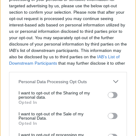
amerikai gazdaságról. A bankár jelentős kockázatokat lát
targeted advertising by us, please use the below opt-out
sz élénküléssel kapcsolatosan. A konjunktúra időszaka
section to confirm your selection. Please note that after your
feltehetően már megkezdődött az USA-ban, ugyanakkor
opt-out request is processed you may continue seeing
ennek sebessége és tartóssága igen kérdéses. A
interest-based ads based on personal information utilized by
stabilizáció számos jelének megmutatkozása ellenére
us or personal information disclosed to third parties prior to
még...
your opt-out. You may separately opt-out of the further
disclosure of your personal information by third parties on the
IAB’s list of downstream participants. This information may
KEDVES OLVASÓNK!
also be disclosed by us to third parties on the
IAB’s List of
Downstream Participants
that may further disclose it to other
A keresett cikk a portfolio.hu hírarchívumához
third parties.
tartozik, melynek olvasása előfizetéses
Personal Data Processing Opt Outs
regisztrációhoz kötött.
I want to opt-out of the Sharing of my
Az előfizetés a következőket tartalmazza:
personal data.
Portfolio.hu teljes cikkarchívum
Opted In
Kötéslisták: BÉT elmúlt 2 év napon belüli
I want to opt-out of the Sale of my
kötéslistái
Personal Data.
Opted In
Előfizetés
I want to opt-out of processing my