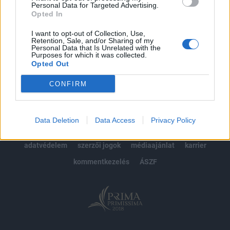
Personal Data for Targeted Advertising.
Opted In
MÁR ELŐFIZETŐNK VAGY?
BEJELENTKEZÉS
I want to opt-out of Collection, Use,
Retention, Sale, and/or Sharing of my
Personal Data that Is Unrelated with the
Purposes for which it was collected.
Opted Out
CONFIRM
© 2026 Portfolio
Data Deletion
Data Access
Privacy Policy
impresszum
jogi nyilatkozat
süti beállítások
adatvédelem
szerzői jogok
médiaajánlat
karrier
kommentkezelés
ÁSZF