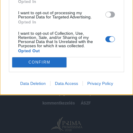
Opted In
Előfizetés
I want to opt-out of processing my
Personal Data for Targeted Advertising.
Opted In
MÁR ELŐFIZETŐNK VAGY?
BEJELENTKEZÉS
I want to opt-out of Collection, Use,
Retention, Sale, and/or Sharing of my
Personal Data that Is Unrelated with the
Purposes for which it was collected.
Opted Out
CONFIRM
© 2026 Portfolio
Data Deletion
Data Access
Privacy Policy
impresszum
jogi nyilatkozat
süti beállítások
adatvédelem
szerzői jogok
médiaajánlat
karrier
kommentkezelés
ÁSZF