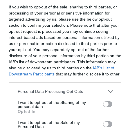
Az OPEC novemberben döntött a kitermelés napi 1.5 m
If you wish to opt-out of the sale, sharing to third parties, or
hordós korlátozásáról, ugyanakkor ezt a kartelen kívül álló
processing of your personal or sensitive information for
országok hasonló lépésétől tették függővé. Az OPEC
targeted advertising by us, please use the below opt-out
500,000 hordós napi exportkotlátozást kért a külső
section to confirm your selection. Please note that after your
opt-out request is processed you may continue seeing
kőolajtermelőktől, mely többnyire meg is valósult a
interest-based ads based on personal information utilized by
vállalások szintjén. Az OPEC tagországai együttesen
us or personal information disclosed to third parties prior to
jellemzően 500-600 ezer hordóval lépték...
your opt-out. You may separately opt-out of the further
disclosure of your personal information by third parties on the
IAB’s list of downstream participants. This information may
KEDVES OLVASÓNK!
also be disclosed by us to third parties on the
IAB’s List of
Downstream Participants
that may further disclose it to other
A keresett cikk a portfolio.hu hírarchívumához
third parties.
tartozik, melynek olvasása előfizetéses
regisztrációhoz kötött.
Personal Data Processing Opt Outs
Az előfizetés a következőket tartalmazza:
I want to opt-out of the Sharing of my
personal data.
Portfolio.hu teljes cikkarchívum
Opted In
Kötéslisták: BÉT elmúlt 2 év napon belüli
kötéslistái
I want to opt-out of the Sale of my
Personal Data.