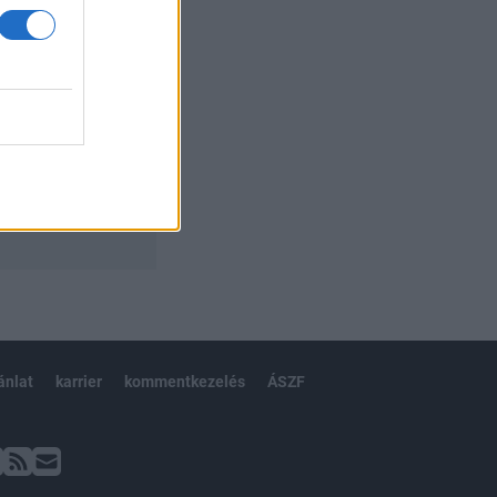
ánlat
karrier
kommentkezelés
ÁSZF