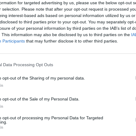
formation for targeted advertising by us, please use the below opt-out s
r selection. Please note that after your opt-out request is processed y
eing interest-based ads based on personal information utilized by us or
disclosed to third parties prior to your opt-out. You may separately opt-
13:02
losure of your personal information by third parties on the IAB’s list of
. This information may also be disclosed by us to third parties on the
IA
 továbbra is teljesíthetők a jövő év végére kitűzött in
Participants
that may further disclose it to other third parties.
ficit-célok - mondta pénteken Lengyelországban az M
l Data Processing Opt Outs
égvetési hiány mértékét a GDP 6%-ra becsülte. Az MNB elnöke ha e
éptávú makrogazdasági programban kitűzött jövő évi 4.5%-os G
o opt-out of the Sharing of my personal data.
 költségvetési generálta kereslet az inflációs folymatokat is nag
In
ációs célkitűzés teljesíthetősége attól...
o opt-out of the Sale of my Personal Data.
In
ASÓNK!
to opt-out of processing my Personal Data for Targeted
a portfolio.hu hírarchívumához tartozik, melynek olvasása előf
ing.
In
ötött.