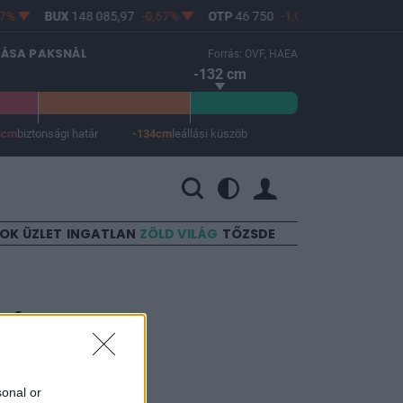
7%
BUX
148 085,97
-0,67%
OTP
46 750
-1,06%
MOL
4 608
LÁSA PAKSNÁL
Forrás: OVF, HAEA
-132 cm
4cm
biztonsági határ
-134cm
leállási küszöb
 a leállási küszöb -134 cm.
SOK
ÜZLET
INGATLAN
ZÖLD VILÁG
TŐZSDE
 év
etési
sonal or