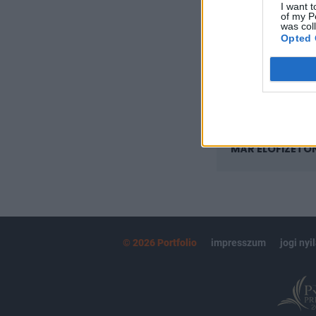
I want t
Az előfizetés a k
of my P
Portfolio.hu
was col
Opted 
Kötéslisták:
kötéslistái
MÁR ELŐFIZETŐ
© 2026 Portfolio
impresszum
jogi nyi