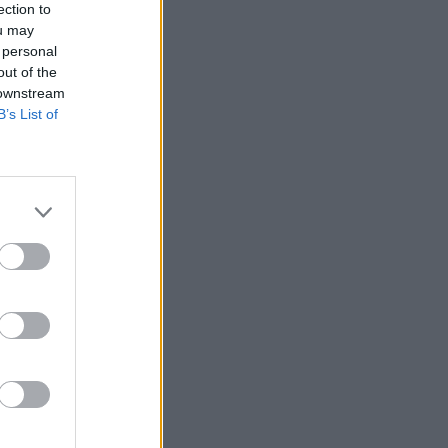
ection to
ou may
 personal
out of the
 downstream
B’s List of
flációs és
TI szerint MNB
zt nem lépi túl a
DP arányos deficit
ymértékben
izetéses