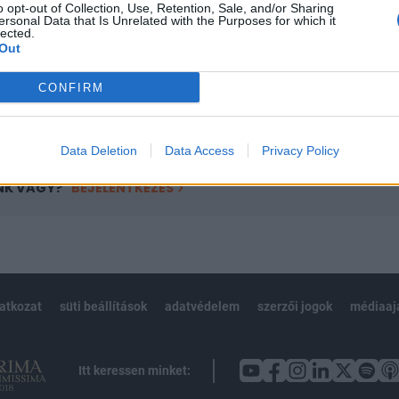
o opt-out of Collection, Use, Retention, Sale, and/or Sharing
övetkezőket tartalmazza:
ersonal Data that Is Unrelated with the Purposes for which it
 teljes cikkarchívum
lected.
Out
 BÉT elmúlt 2 év napon belüli
CONFIRM
Előfizetés
Data Deletion
Data Access
Privacy Policy
NK VAGY?
BEJELENTKEZÉS
latkozat
süti beállítások
adatvédelem
szerzői jogok
médiaaj
Itt keressen minket: