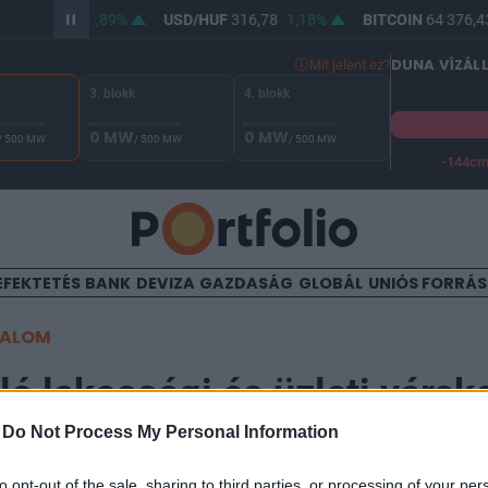
HUF
364,94
0,89%
USD/HUF
316,78
1,18%
BITCOIN
64 376,43
DUNA VÍZÁL
Mit jelent ez?
3. blokk
4. blokk
0 MW
0 MW
/ 500 MW
/ 500 MW
/ 500 MW
-144c
A Duna vízállása Paksnál -129 cm. A biztonsági határ -144 cm,
EFEKTETÉS
BANK
DEVIZA
GAZDASÁG
GLOBÁL
UNIÓS FORRÁ
TALOM
ló lakossági és üzleti vára
-
Do Not Process My Personal Information
32
to opt-out of the sale, sharing to third parties, or processing of your per