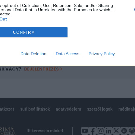
o opt-out of Collection, Use, Retention, Sale, and/or Sharing
övetkezőket tartalmazza:
ersonal Data that Is Unrelated with the Purposes for which it
lected.
 teljes cikkarchívum
Out
 BÉT elmúlt 2 év napon belüli
CONFIRM
Előfizetés
Data Deletion
Data Access
Privacy Policy
NK VAGY?
BEJELENTKEZÉS
latkozat
süti beállítások
adatvédelem
szerzői jogok
médiaaj
Itt keressen minket: