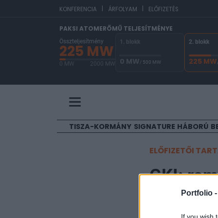
|
|
EUR/
KONFERENCIA
ÁRFOLYAM
ELŐFIZETÉS
PAKSI ATOMERŐMŰ TELJESÍTMÉNYE
Összteljesítmény
1. blokk
2. blokk
225 MW
0 MW
225 MW
/ 500 MW
0 MW
2000 MW
A Paksi Atomerőmű összteljesítménye 225 MW. 
TISZA-KORMÁNY
SIGNATURE
HÁBORÚ
B
ELŐFIZETŐI TAR
GKI: rom
Portfolio 
Portfolio
2002. október 14. 08:
If you wish 