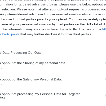
formation for targeted advertising by us, please use the below opt-out s
r selection. Please note that after your opt-out request is processed y
ssé csökkent a GKI Gazdaságkutató Rt. (www.gki.hu) 
eing interest-based ads based on personal information utilized by us or
ális hatásoktól megtisztított értéke. Az EU támogatá
disclosed to third parties prior to your opt-out. You may separately opt-
 legfrissebb eredménye arról tanúskodik, hogy lényegé
losure of your personal information by third parties on the IAB’s list of
eleje óta tartó, némi hullámzás melletti stagnálása. A
. This information may also be disclosed by us to third parties on the
IA
Participants
that may further disclose it to other third parties.
a helyzet jobb a tavaly év véginél - tovább várat magár
ozásai viszont a szeptemberi romlás ellenére 2002 e
misták.
l Data Processing Opt Outs
belül az ipari, az építőipari és a kereskedelmi cégek véleménye e
o opt-out of the Sharing of my personal data.
an egyik szektor esetében sem nagyon jelentős. Az iparvállal
In
l és termelési kilátásaikról is rosszabbodott. Rendelésállományu
trendeléseké javult. Az építőipari vállalkozások...
o opt-out of the Sale of my Personal Data.
In
ASÓNK!
to opt-out of processing my Personal Data for Targeted
ing.
a portfolio.hu hírarchívumához tartozik, melynek olvasása előf
In
ötött.