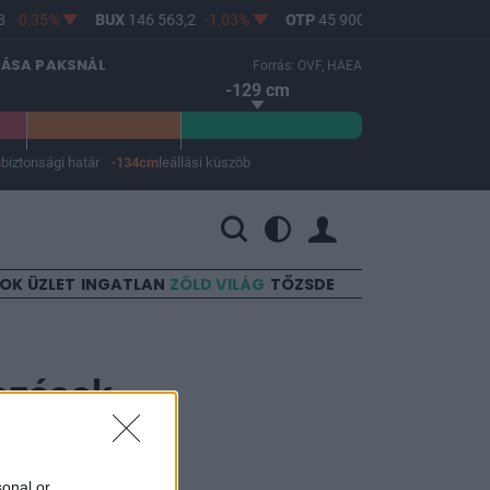
-0,35%
BUX
146 563,2
-1,03%
OTP
45 900
-1,82%
MOL
LÁSA PAKSNÁL
Forrás: OVF, HAEA
-129 cm
m
biztonsági határ
-134cm
leállási küszöb
 a leállási küszöb -134 cm.
SOK
ÜZLET
INGATLAN
ZÖLD VILÁG
TŐZSDE
kozások
sonal or