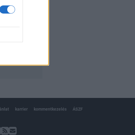
ánlat
karrier
kommentkezelés
ÁSZF