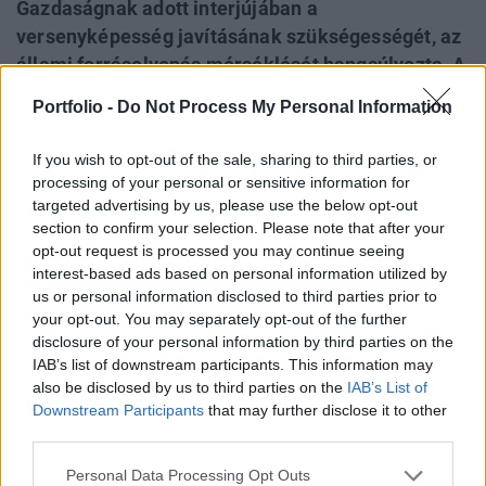
Gazdaságnak adott interjújában a
versenyképesség javításának szükségességét, az
állami forráselvonás mérséklését hangsúlyozta. A
kormányfő bízik benne, hogy a pénz- és
Portfolio -
Do Not Process My Personal Information
tőkepiacokon a kedélyek néhány héten belül
lecsillapodnak, a forint árfolyama stabilizálódhat.
If you wish to opt-out of the sale, sharing to third parties, or
A kormány szerint egy 250-260 Ft/euró közötti
processing of your personal or sensitive information for
árfolyam felel meg a gazdaság
targeted advertising by us, please use the below opt-out
section to confirm your selection. Please note that after your
teljesítőképességének és az inflációs céloknak.
opt-out request is processed you may continue seeing
interest-based ads based on personal information utilized by
Medgyessy szerint a kormány gazdaságpolitikájának célja
us or personal information disclosed to third parties prior to
a teljesítmény és a versenyképesség javítása valamint új
your opt-out. You may separately opt-out of the further
munkahelyek teremtése. Az államnak takarékosan kell
disclosure of your personal information by third parties on the
gazdálkodni, hogy a magánszférától minél kevesebb
IAB’s list of downstream participants. This information may
forrást vonjon el. Jövőre megszorításra nem kell számítani
also be disclosed by us to third parties on the
IAB’s List of
Downstream Participants
that may further disclose it to other
a költségvetési gazdálkodásban, ugyanakkor a kormány
third parties.
ügyel a takarékosságra, kiadásnövekedésre...
Personal Data Processing Opt Outs