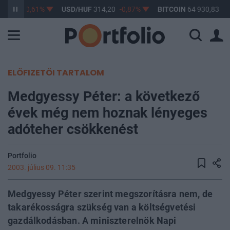
63,17
-0,61%
USD/HUF
314,20
-0,87%
BITCOIN
64 930,83
0,
ELŐFIZETŐI TARTALOM
Medgyessy Péter: a következő
évek még nem hoznak lényeges
adóteher csökkenést
Portfolio
2003. július 09. 11:35
Medgyessy Péter szerint megszorításra nem, de
takarékosságra szükség van a költségvetési
gazdálkodásban. A miniszterelnök Napi