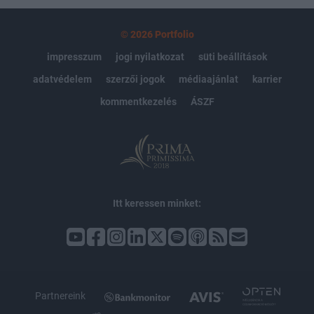
© 2026 Portfolio
impresszum
jogi nyilatkozat
süti beállítások
adatvédelem
szerzői jogok
médiaajánlat
karrier
kommentkezelés
ÁSZF
Itt keressen minket:
Partnereink