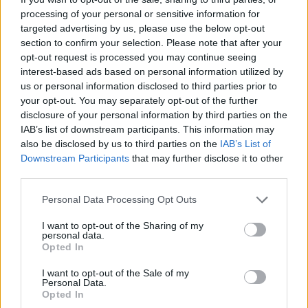
import ÁFÁ-t abban az esetben, ha gépjárművet hoznak be
processing of your personal or sensitive information for
az országba, de ez csak a tranzakció után szükséges. Egy
targeted advertising by us, please use the below opt-out
másik változás, hogy azok a termelők is bejelentkezhetnek
section to confirm your selection. Please note that after your
az EVA törvény hatálya alá, akik az elmúlt években igénybe
opt-out request is processed you may continue seeing
interest-based ads based on personal information utilized by
vették a kormány kompenzációs felárát.
us or personal information disclosed to third parties prior to
your opt-out. You may separately opt-out of the further
disclosure of your personal information by third parties on the
KEDVES OLVASÓNK!
IAB’s list of downstream participants. This information may
A keresett cikk a portfolio.hu hírarchívumához
also be disclosed by us to third parties on the
IAB’s List of
Downstream Participants
that may further disclose it to other
tartozik, melynek olvasása előfizetéses
third parties.
regisztrációhoz kötött.
Personal Data Processing Opt Outs
Az előfizetés a következőket tartalmazza:
Portfolio.hu teljes cikkarchívum
I want to opt-out of the Sharing of my
personal data.
Kötéslisták: BÉT elmúlt 2 év napon belüli
Opted In
kötéslistái
I want to opt-out of the Sale of my
Personal Data.
Előfizetés
Opted In