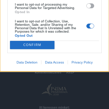
I want to opt-out of processing my
Personal Data for Targeted Advertising.
MÁR ELŐFIZETŐNK VAGY?
BEJELENTKEZÉS
Opted In
I want to opt-out of Collection, Use,
Retention, Sale, and/or Sharing of my
Personal Data that Is Unrelated with the
Purposes for which it was collected.
Opted Out
CONFIRM
© 2026 Portfolio
impresszum
jogi nyilatkozat
süti beállítások
Data Deletion
Data Access
Privacy Policy
adatvédelem
szerzői jogok
médiaajánlat
karrier
kommentkezelés
ÁSZF
Itt keressen minket: