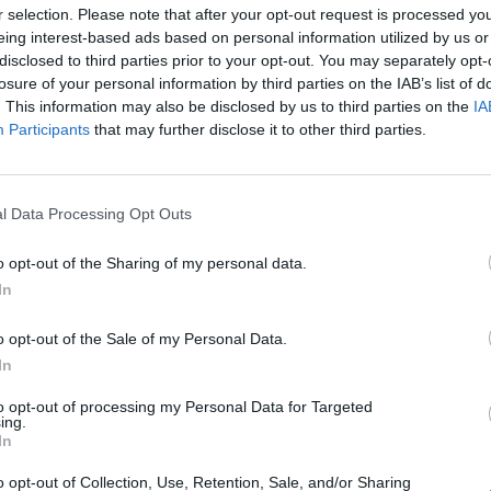
r selection. Please note that after your opt-out request is processed y
százalékos éves államháztartási hiány prognózistól,
eing interest-based ads based on personal information utilized by us or
e szükség, a kormány meg fogja tenni - mondta Terták
disclosed to third parties prior to your opt-out. You may separately opt-
lamtitkára egy sajtótájékoztatón az MTI tudósítása sze
losure of your personal information by third parties on the IAB’s list of
ánycél tarthatóságát azután erősítette meg, hogy tegn
. This information may also be disclosed by us to third parties on the
IA
Participants
that may further disclose it to other third parties.
megszorító intézkedések nélkül 5.3%-osra valószínűsí
hiány mértékét.
rilis havi helyzetéről kiadott tájékoztató szerint májusban a P
l Data Processing Opt Outs
sztizál az áprilisi 112.9 milliárd forint deficitet követően. Tertá
gött a csatlakozás miatt mérséklődő import-áfa, illetve az 53. 
o opt-out of the Sharing of my personal data.
k Elemér, a jegybank elnökének...
In
o opt-out of the Sale of my Personal Data.
ASÓNK!
In
a portfolio.hu hírarchívumához tartozik, melynek olvasása előf
to opt-out of processing my Personal Data for Targeted
ing.
ötött.
In
övetkezőket tartalmazza:
o opt-out of Collection, Use, Retention, Sale, and/or Sharing