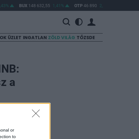
43%
BUX
148 632,55
1,41%
OTP
46 890
2,16%
MOL
4 65
SOK
ÜZLET
INGATLAN
ZÖLD VILÁG
TŐZSDE
MNB:
z a
sonal or
ell eltérni a
ection to