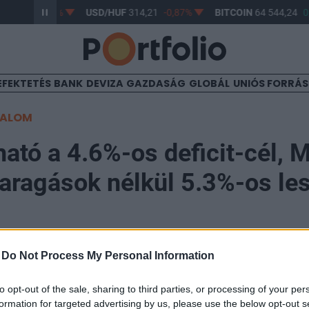
63,27
-0,59%
USD/HUF
314,21
-0,87%
BITCOIN
64 544,24
0,
EFEKTETÉS
BANK
DEVIZA
GAZDASÁG
GLOBÁL
UNIÓS FORRÁ
TALOM
ható a 4.6%-os deficit-cél, 
faragások nélkül 5.3%-os les
-
Do Not Process My Personal Information
to opt-out of the sale, sharing to third parties, or processing of your per
atok alapján a Pénzügyminisztérium (PM) szerint nem k
formation for targeted advertising by us, please use the below opt-out s