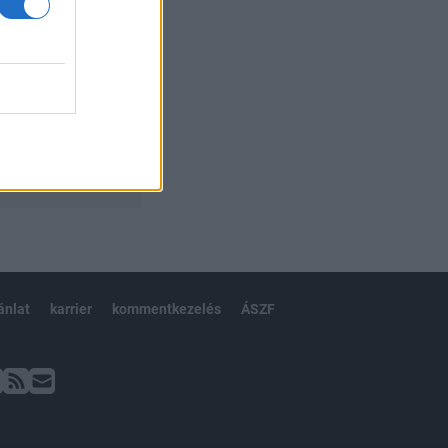
ánlat
karrier
kommentkezelés
ÁSZF