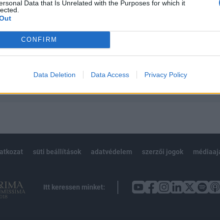
 teljes cikkarchívum
ersonal Data that Is Unrelated with the Purposes for which it
lected.
 BÉT elmúlt 2 év napon belüli
Out
CONFIRM
Előfizetés
Data Deletion
Data Access
Privacy Policy
NK VAGY?
BEJELENTKEZÉS
latkozat
süti beállítások
adatvédelem
szerzői jogok
médiaaj
Itt keressen minket: