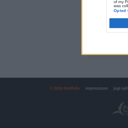
Portfolio.hu
of my P
was col
Kötéslisták:
Opted 
kötéslistái
MÁR ELŐFIZETŐ
© 2026 Portfolio
impresszum
jogi nyi