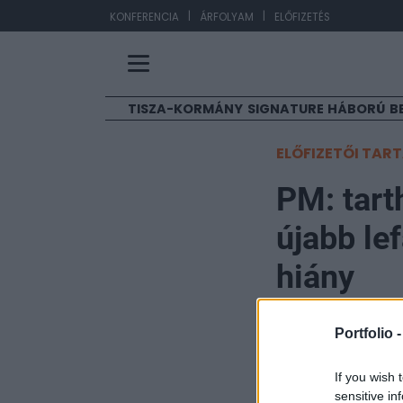
|
|
EUR/HUF
3
KONFERENCIA
ÁRFOLYAM
ELŐFIZETÉS
TISZA-KORMÁNY
SIGNATURE
HÁBORÚ
B
ELŐFIZETŐI TAR
PM: tart
újabb le
hiány
Portfolio
Portfolio 
2004. május 18. 17:26
If you wish 
Az eddigi folyam
sensitive in